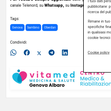
I tuoi dati per
canale Telenord, su
Whatsapp,
su
Instagram
,
su
Youtub
pubblicitarie: 
ricerca del pub
Tags:
Rimane in tuo 
specifiche fin
Genova
bambino
Oberdan
in qualsiasi mo
cookie tecnici 
Condividi:
Cookie policy