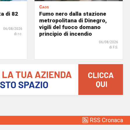
Caos
a di 82
Fumo nero dalla stazione
metropolitana di Dinegro,
vigili del fuoco domano
06/08/2026
principio di incendio
di r.c.
06/08/2026
di F.S.
RSS Cronaca