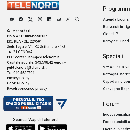
Programm
Agenda Liguria
Benvenuti in Lig
© Telenord Srl
Close UP
P.IVA e CF: 00945590107
Derby del lunedì
ISC. REA - GE: 229501
Sede Legale: Via XX Settembre 41/3
16121 GENOVA
Speciali
PEC:
contabilita@pec.telenord.it
Capitale sociale: 343.598,42 euro i.v.
97ª Adunata Naz
pubtelenord@telenord.it
Tel. 010 5532701
Botteghe storic
Privacy Policy
Capodanno con 
Cookie Policy
Rivedi consenso privacy
Convegno Reg4
Forum
Ecosostenibilita
Scarica l'App di Telenord
Ecosostenibilità
Energia - 2° edi