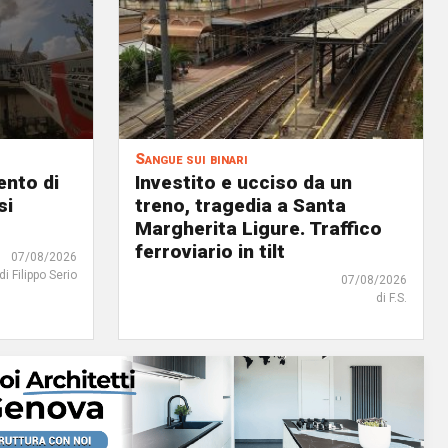
Sangue sui binari
ento di
Investito e ucciso da un
si
treno, tragedia a Santa
Margherita Ligure. Traffico
ferroviario in tilt
07/08/2026
di Filippo Serio
07/08/2026
di F.S.