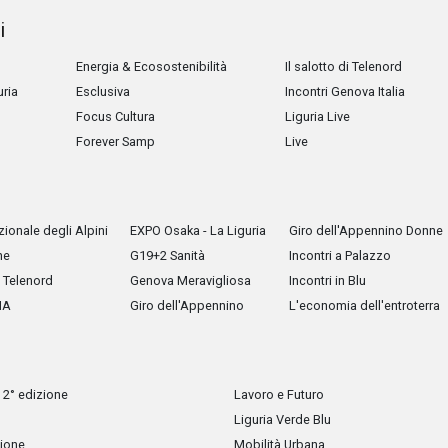
i
Energia & Ecosostenibilità
Il salotto di Telenord
uria
Esclusiva
Incontri Genova Italia
Focus Cultura
Liguria Live
Forever Samp
Live
ionale degli Alpini
EXPO Osaka - La Liguria
Giro dell'Appennino Donne
he
G19+2 Sanità
Incontri a Palazzo
Telenord
Genova Meravigliosa
Incontri in Blu
IA
Giro dell'Appennino
L'economia dell'entroterra
 2° edizione
Lavoro e Futuro
Liguria Verde Blu
zione
Mobilità Urbana