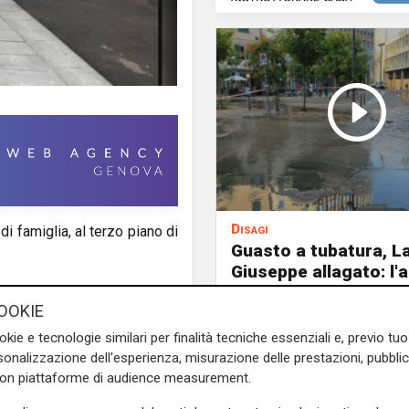
Disagi
di famiglia, al terzo piano di
Guasto a tubatura, L
Giuseppe allagato: l'
invade via XII Ottobre
OOKIE
mette a disposizione
, l’automedica del 118 e la
autobotte
okie e tecnologie similari per finalità tecniche essenziali e, previo t
intervenuta per accertare la
onalizzazione dell'esperienza, misurazione delle prestazioni, pubblic
 gravi condizioni.
con piattaforme di audience measurement.
e sulla Liguria seguiteci sul