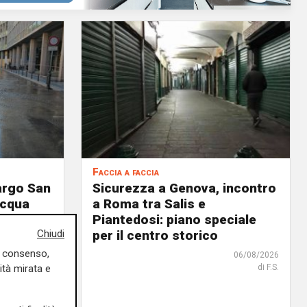
Faccia a faccia
argo San
Sicurezza a Genova, incontro
acqua
a Roma tra Salis e
. Iren
Piantedosi: piano speciale
Chiudi
per il centro storico
uo consenso,
06/08/2026
ità mirata e
di F.S.
07/08/2026
di Filippo Serio