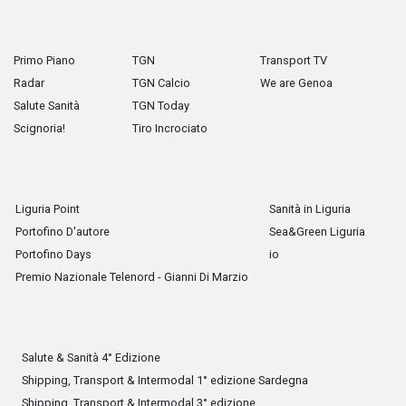
Primo Piano
TGN
Transport TV
Radar
TGN Calcio
We are Genoa
Salute Sanità
TGN Today
Scignoria!
Tiro Incrociato
Liguria Point
Sanità in Liguria
Portofino D'autore
Sea&Green Liguria
Portofino Days
io
Premio Nazionale Telenord - Gianni Di Marzio
Salute & Sanità 4° Edizione
Shipping, Transport & Intermodal 1° edizione Sardegna
Shipping, Transport & Intermodal 3° edizione