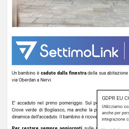
Un bambino è
caduto dalla finestra
della sua abitazione 
via Oberdan a Nervi.
GDPR EU C
E' accaduto nel primo pomeriggio. Sul posto i soccorsi
Utilizziamo co
Crove verde di Bogliasco, ma anche la polizia di Stato, 
anche per pers
dinamica dell’accaduto. Il bambino è ricoverato al Gaslini in
integrazione 
Per restare sempre aggiornati
sulle principali notizi