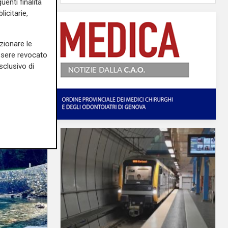
uenti finalità
icitarie,
zionare le
essere revocato
sclusivo di