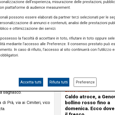
onalizzazione dell'esperienza, misurazione delle prestazioni, pubblic
con piattaforme di audience measurement.
i, via delle Grazie, piazza
sonali possono essere elaborati da partner terzi selezionati per le seg
personalizzazione di annunci e contenuti, analisi delle prestazioni pubbl
a Orgiero, via San Bartolomeo
blico e ottimizzazione dei servizi.
Dinegro, via Alizieri, via
possesso la facoltà di accettare in toto, rifiutare in toto oppure sele
alità mediante l'accesso alle Preferenze. Il consenso prestato può 
via Daneo, via Carlo Varese.
mento. In caso di rifiuto, l'accesso al sito continuerà con l'utilizzo e
obbligatori.
 Gavette, via Solimano, via
e Secca, via Artigiani, via
Accetta tutti
Rifiuta tutti
Preferenze
Estate torrida
 via Bagnasco.
Caldo atroce, a Geno
bollino rosso fino a
di Prà, via ai Cimiteri, vico
domenica. Ecco dove
ta.
il fresco