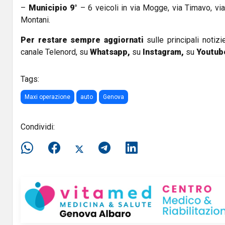
–
Municipio 9°
– 6 veicoli in via Mogge, via Timavo, via O
Montani.
Per restare sempre aggiornati
sulle principali notizi
canale Telenord, su
Whatsapp,
su
Instagram
,
su
Youtub
Tags:
Maxi operazione
auto
Genova
Condividi: