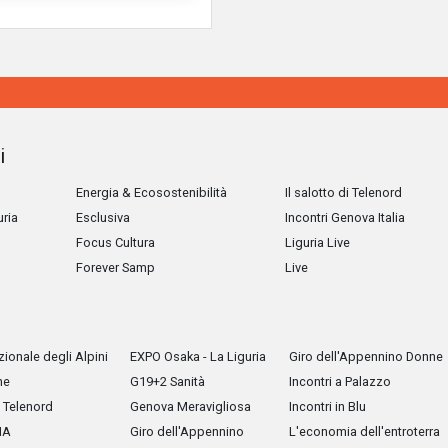
i
Energia & Ecosostenibilità
Il salotto di Telenord
uria
Esclusiva
Incontri Genova Italia
Focus Cultura
Liguria Live
Forever Samp
Live
ionale degli Alpini
EXPO Osaka - La Liguria
Giro dell'Appennino Donne
he
G19+2 Sanità
Incontri a Palazzo
Telenord
Genova Meravigliosa
Incontri in Blu
IA
Giro dell'Appennino
L'economia dell'entroterra