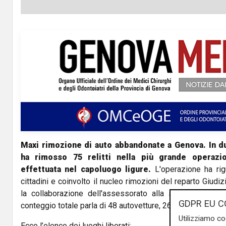
Maxi rimozione di auto abbandonate a Genova. In due
ha rimosso 75 relitti nella più grande operaz
effettuata nel capoluogo ligure.
L'operazione ha rigu
cittadini e coinvolto il nucleo rimozioni del reparto Giudiz
la collaborazione dell'assessorato alla sicurezza e di q
GDPR EU C
conteggio totale parla di 48 autovetture, 26 motoveicoli e 
Utilizziamo co
Ecco l’elenco dei luoghi liberati: