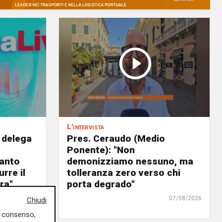
L'intervista
 delega
Pres. Ceraudo (Medio
Ponente): "Non
panto
demonizziamo nessuno, ma
urre il
tolleranza zero verso chi
ra"
porta degrado"
07/08/2026
07/08/2026
Chiudi
uo consenso,