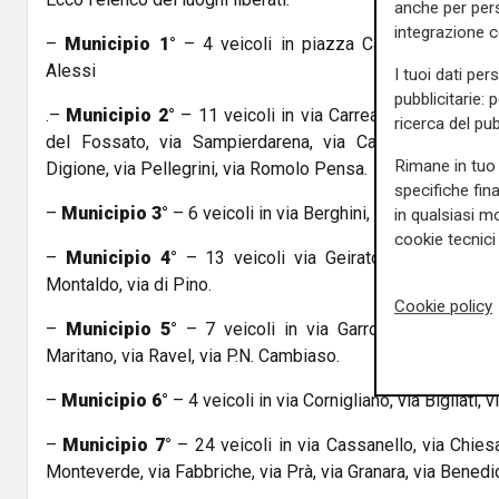
anche per pers
integrazione 
–
Municipio 1°
– 4 veicoli in piazza Cavour, via Fiesch
Alessi
I tuoi dati per
pubblicitarie: 
.–
Municipio 2°
– 11 veicoli in via Carrea, via Fillak, vi
ricerca del pub
del Fossato, via Sampierdarena, via Campasso, piazza 
Rimane in tuo 
Digione, via Pellegrini, via Romolo Pensa.
specifiche fin
–
Municipio 3°
– 6 veicoli in via Berghini, salita Gerbidi, 
in qualsiasi mo
cookie tecnici 
–
Municipio 4°
– 13 veicoli via Geirato, via Terpi, via
Montaldo, via di Pino.
Cookie policy
–
Municipio 5°
– 7 veicoli in via Garrone, Lungotorrent
Maritano, via Ravel, via P.N. Cambiaso.
–
Municipio 6°
– 4 veicoli in via Cornigliano, via Bigliati,
–
Municipio 7°
– 24 veicoli in via Cassanello, via Chiesa 
Monteverde, via Fabbriche, via Prà, via Granara, via Benedic