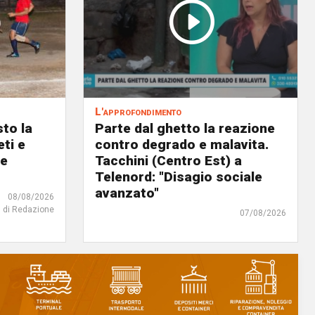
L'approfondimento
to la
Parte dal ghetto la reazione
eti e
contro degrado e malavita.
 e
Tacchini (Centro Est) a
Telenord: "Disagio sociale
avanzato"
08/08/2026
di Redazione
07/08/2026