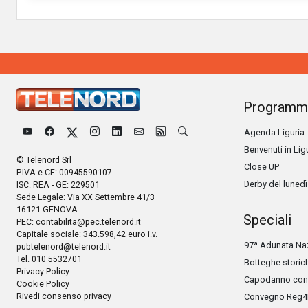
Programm
Agenda Liguria
Benvenuti in Lig
© Telenord Srl
Close UP
P.IVA e CF: 00945590107
Derby del lunedì
ISC. REA - GE: 229501
Sede Legale: Via XX Settembre 41/3
16121 GENOVA
Speciali
PEC:
contabilita@pec.telenord.it
Capitale sociale: 343.598,42 euro i.v.
97ª Adunata Naz
pubtelenord@telenord.it
Tel. 010 5532701
Botteghe storic
Privacy Policy
Capodanno con 
Cookie Policy
Rivedi consenso privacy
Convegno Reg4