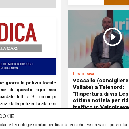
L'esclusiva
Vassallo (consigliere
 giorni la polizia locale
Vallate) a Telenord:
ione di questo tipo mai
"Riapertura di via Le
ardato tutti e 9 i municipi
ottima notizia per rid
iaria della polizia locale con
traffico in Valpolceve
uello all'igiene urbana. Il
OOKIE
un autocarro rimossi.
okie e tecnologie similari per finalità tecniche essenziali e, previo t