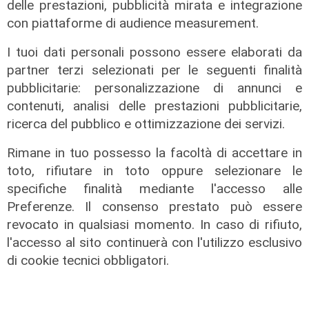
delle prestazioni, pubblicità mirata e integrazione
per la
con piattaforme di audience measurement.
08/08/2026
di Redazione
I tuoi dati personali possono essere elaborati da
partner terzi selezionati per le seguenti finalità
pubblicitarie: personalizzazione di annunci e
contenuti, analisi delle prestazioni pubblicitarie,
ricerca del pubblico e ottimizzazione dei servizi.
Rimane in tuo possesso la facoltà di accettare in
toto, rifiutare in toto oppure selezionare le
specifiche finalità mediante l'accesso alle
Preferenze. Il consenso prestato può essere
revocato in qualsiasi momento. In caso di rifiuto,
Le temperature
l'accesso al sito continuerà con l'utilizzo esclusivo
Genova, caldo torrido: bollino rosso
di cookie tecnici obbligatori.
anche lunedì
08/08/2026
di c.b.