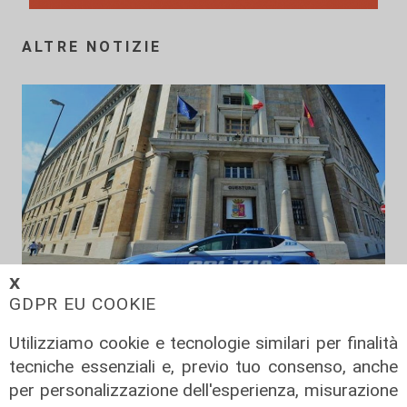
ALTRE NOTIZIE
𝗫
GDPR EU COOKIE
Le dichiarazioni
Sicurezza a Genova: il SIAP auspica
Utilizziamo cookie e tecnologie similari per finalità
che l’incontro tra il Ministro
tecniche essenziali e, previo tuo consenso, anche
Piantedosi e la Sindaca Salis riporti
per personalizzazione dell'esperienza, misurazione
il tema nell’alveo corretto dei Patti