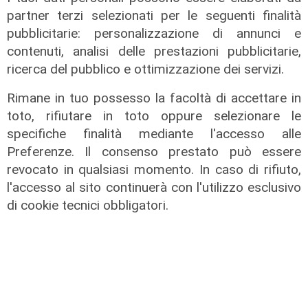
partner terzi selezionati per le seguenti finalità
pubblicitarie: personalizzazione di annunci e
contenuti, analisi delle prestazioni pubblicitarie,
ricerca del pubblico e ottimizzazione dei servizi.
L'approfondimento
Rimane in tuo possesso la facoltà di accettare in
Parte dal ghetto la reazione contro
toto, rifiutare in toto oppure selezionare le
degrado e malavita. Tacchini
specifiche finalità mediante l'accesso alle
(Centro Est) a Telenord: "Disagio
Preferenze. Il consenso prestato può essere
sociale avanzato"
revocato in qualsiasi momento. In caso di rifiuto,
07/08/2026
l'accesso al sito continuerà con l'utilizzo esclusivo
di cookie tecnici obbligatori.