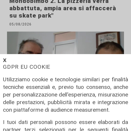
Mondobimbo 2. La pizzeria verrà
abbattuta, ampia area si affaccerà
su skate park"
05/08/2026
𝗫
GDPR EU COOKIE
Utilizziamo cookie e tecnologie similari per finalità
tecniche essenziali e, previo tuo consenso, anche
per personalizzazione dell'esperienza, misurazione
delle prestazioni, pubblicità mirata e integrazione
Le posizioni
con piattaforme di audience measurement.
Barricate sulle linee extraurbane a
integrazione delle linee Amt
I tuoi dati personali possono essere elaborati da
partner terzi selezionati per le seguenti finalità
05/08/2026