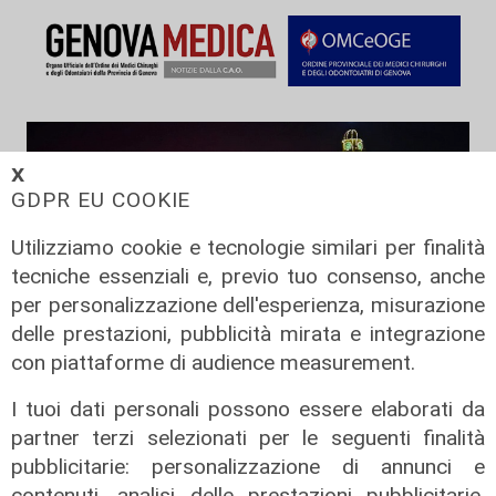
𝗫
GDPR EU COOKIE
Utilizziamo cookie e tecnologie similari per finalità
tecniche essenziali e, previo tuo consenso, anche
per personalizzazione dell'esperienza, misurazione
delle prestazioni, pubblicità mirata e integrazione
con piattaforme di audience measurement.
Spettacolo di luce
I tuoi dati personali possono essere elaborati da
In migliaia a Camogli per la Stella
partner terzi selezionati per le seguenti finalità
Maris: spiaggia piena per la posa dei
lumini
pubblicitarie: personalizzazione di annunci e
contenuti, analisi delle prestazioni pubblicitarie,