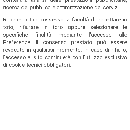
03/08/2026
di r.c.
ricerca del pubblico e ottimizzazione dei servizi.
Rimane in tuo possesso la facoltà di accettare in
toto, rifiutare in toto oppure selezionare le
specifiche finalità mediante l'accesso alle
Preferenze. Il consenso prestato può essere
revocato in qualsiasi momento. In caso di rifiuto,
l'accesso al sito continuerà con l'utilizzo esclusivo
di cookie tecnici obbligatori.
L'artista
GOG, Notturni en plein air, il 6
agosto a Palazzo Ducale il recital di
Dmitry Yudin: un viaggio tra Bach,
Poulenc, Griffes e Liszt