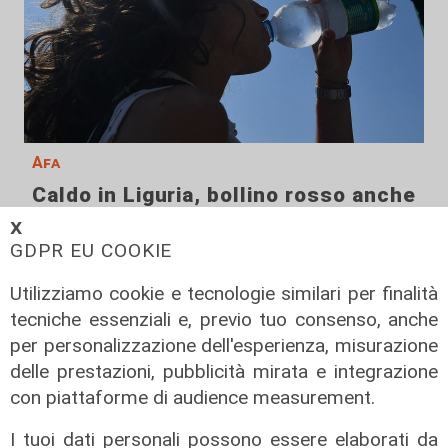
Afa
Caldo in Liguria, bollino rosso anche
sabato: settimo giorno consecutivo
𝗫
GDPR EU COOKIE
06/08/2026
di F.S.
Utilizziamo cookie e tecnologie similari per finalità
tecniche essenziali e, previo tuo consenso, anche
per personalizzazione dell'esperienza, misurazione
delle prestazioni, pubblicità mirata e integrazione
con piattaforme di audience measurement.
I tuoi dati personali possono essere elaborati da