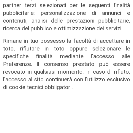
partner terzi selezionati per le seguenti finalità
pubblicitarie: personalizzazione di annunci e
contenuti, analisi delle prestazioni pubblicitarie,
ricerca del pubblico e ottimizzazione dei servizi.
Rimane in tuo possesso la facoltà di accettare in
toto, rifiutare in toto oppure selezionare le
specifiche finalità mediante l'accesso alle
Preferenze. Il consenso prestato può essere
revocato in qualsiasi momento. In caso di rifiuto,
IRE, insediato il nuovo Consiglio di
l'accesso al sito continuerà con l'utilizzo esclusivo
Amministrazione: il presidente è
di cookie tecnici obbligatori.
Giovanni Calisi
06/08/2026
di Redazione