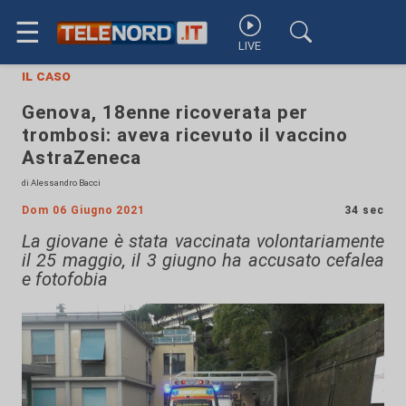
☰
LIVE
il caso
Genova, 18enne ricoverata per
trombosi: aveva ricevuto il vaccino
AstraZeneca
di Alessandro Bacci
Dom 06 Giugno 2021
34 sec
La giovane è stata vaccinata volontariamente
il 25 maggio, il 3 giugno ha accusato cefalea
e fotofobia