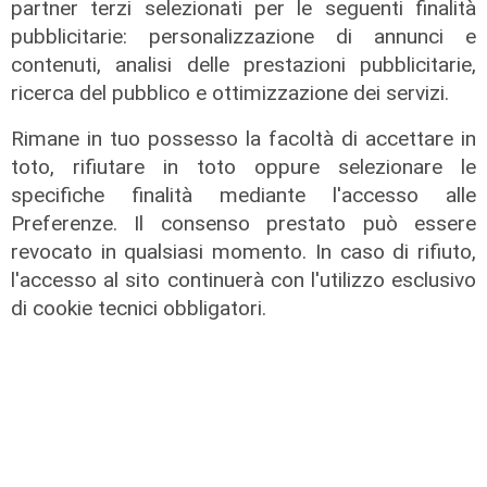
partner terzi selezionati per le seguenti finalità
pubblicitarie: personalizzazione di annunci e
I dati
contenuti, analisi delle prestazioni pubblicitarie,
Coronavirus, oggi i casi in Liguria
ricerca del pubblico e ottimizzazione dei servizi.
sono 153
Rimane in tuo possesso la facoltà di accettare in
21/08/2021
toto, rifiutare in toto oppure selezionare le
specifiche finalità mediante l'accesso alle
Preferenze. Il consenso prestato può essere
revocato in qualsiasi momento. In caso di rifiuto,
l'accesso al sito continuerà con l'utilizzo esclusivo
di cookie tecnici obbligatori.