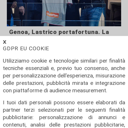
Genoa, Lastrico portafortuna. La
società lo "convoca" per la
𝗫
prossima
GDPR EU COOKIE
19/03/2022
Utilizziamo cookie e tecnologie similari per finalità
tecniche essenziali e, previo tuo consenso, anche
per personalizzazione dell'esperienza, misurazione
delle prestazioni, pubblicità mirata e integrazione
con piattaforme di audience measurement.
I tuoi dati personali possono essere elaborati da
partner terzi selezionati per le seguenti finalità
pubblicitarie: personalizzazione di annunci e
contenuti, analisi delle prestazioni pubblicitarie,