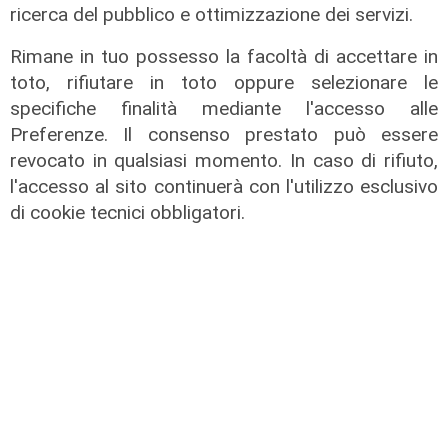
Genoa, una giornata per Ostigard:
ricerca del pubblico e ottimizzazione dei servizi.
salterà la sfida col Verona
Rimane in tuo possesso la facoltà di accettare in
22/03/2022
toto, rifiutare in toto oppure selezionare le
specifiche finalità mediante l'accesso alle
Preferenze. Il consenso prestato può essere
revocato in qualsiasi momento. In caso di rifiuto,
l'accesso al sito continuerà con l'utilizzo esclusivo
di cookie tecnici obbligatori.
ALTRE NOTIZIE