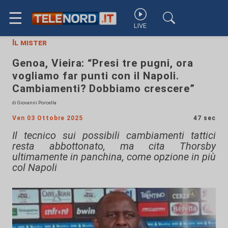
☰
LIVE
Il mister
Genoa, Vieira: “Presi tre pugni, ora
vogliamo far punti con il Napoli.
Cambiamenti? Dobbiamo crescere”
di Giovanni Porcella
Ven 03 Ottobre 2025
47 sec
Il tecnico sui possibili cambiamenti tattici
resta abbottonato, ma cita Thorsby
ultimamente in panchina, come opzione in più
col Napoli