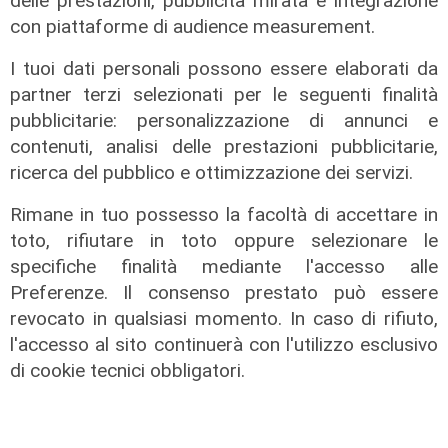
delle prestazioni, pubblicità mirata e integrazione
con piattaforme di audience measurement.
I tuoi dati personali possono essere elaborati da
partner terzi selezionati per le seguenti finalità
Infortunio
pubblicitarie: personalizzazione di annunci e
Tegola Genoa, botta al ginocchio
contenuti, analisi delle prestazioni pubblicitarie,
per Meichtry: out fino a fine agosto
ricerca del pubblico e ottimizzazione dei servizi.
05/08/2026
Rimane in tuo possesso la facoltà di accettare in
di F.S.
toto, rifiutare in toto oppure selezionare le
specifiche finalità mediante l'accesso alle
Preferenze. Il consenso prestato può essere
revocato in qualsiasi momento. In caso di rifiuto,
l'accesso al sito continuerà con l'utilizzo esclusivo
di cookie tecnici obbligatori.