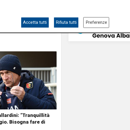
Accetta tutti
Rifiuta tutti
Preferenze
lardini: “Tranquillità
gio. Bisogna fare di