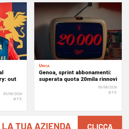
Unica
al
Genoa, sprint abbonamenti:
ry: out
superata quota 20mila rinnovi
05/08/2026
di F.S.
05/08/2026
di F.S.