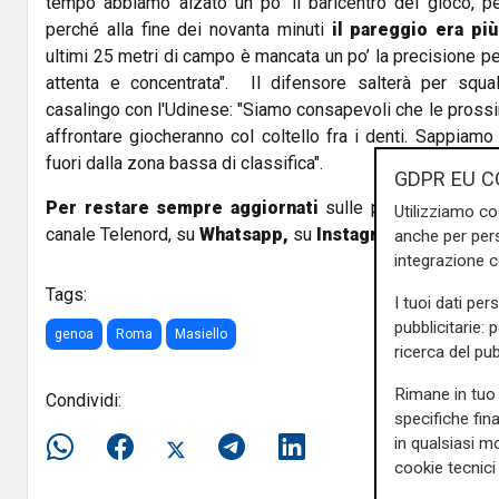
tempo abbiamo alzato un po’ il baricentro del gioco, p
perché alla fine dei novanta minuti
il pareggio era più
ultimi 25 metri di campo è mancata un po’ la precisione pe
attenta e concentrata". Il difensore salterà per squa
casalingo con l'Udinese: "Siamo consapevoli che le pros
affrontare giocheranno col coltello fra i denti. Sappiamo 
fuori dalla zona bassa di classifica".
GDPR EU C
Per restare sempre aggiornati
sulle principali notizi
Utilizziamo co
canale Telenord, su
Whatsapp,
su
Instagram
,
su
Youtub
anche per pers
integrazione 
Tags:
I tuoi dati per
pubblicitarie: 
genoa
Roma
Masiello
ricerca del pub
Rimane in tuo 
Condividi:
specifiche fin
in qualsiasi mo
cookie tecnici 