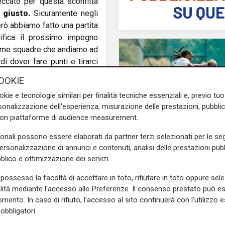
eccato per questa sconfitta
 giusto.
Sicuramente negli
rò abbiamo fatto una partita
lifica il prossimo impegno
sime squadre che andiamo ad
di dover fare punti e tirarci
OOKIE
e sulla Liguria seguiteci sul
okie e tecnologie similari per finalità tecniche essenziali e, previo t
e
e su
Facebook
.
onalizzazione dell'esperienza, misurazione delle prestazioni, pubblic
con piattaforme di audience measurement.
sonali possono essere elaborati da partner terzi selezionati per le seg
personalizzazione di annunci e contenuti, analisi delle prestazioni pubbl
Test in Inghilterra
blico e ottimizzazione dei servizi.
Il Genoa chiude la to
inglese con una sconfi
possesso la facoltà di accettare in toto, rifiutare in toto oppure sele
Bournemouth domina 
alità mediante l'accesso alle Preferenze. Il consenso prestato può 
10-1
mento. In caso di rifiuto, l'accesso al sito continuerà con l'utilizzo e
obbligatori.