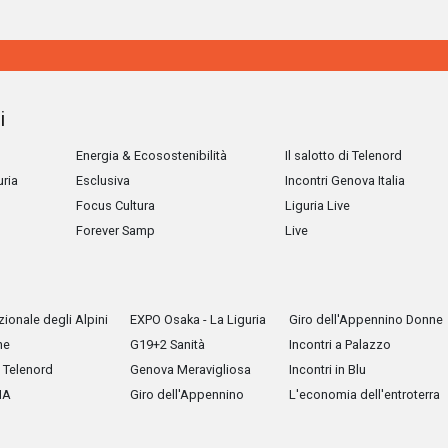
i
Energia & Ecosostenibilità
Il salotto di Telenord
uria
Esclusiva
Incontri Genova Italia
Focus Cultura
Liguria Live
Forever Samp
Live
ionale degli Alpini
EXPO Osaka - La Liguria
Giro dell'Appennino Donne
he
G19+2 Sanità
Incontri a Palazzo
Telenord
Genova Meravigliosa
Incontri in Blu
IA
Giro dell'Appennino
L'economia dell'entroterra