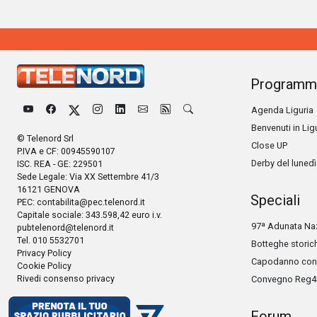
Programm
Agenda Liguria
Benvenuti in Lig
© Telenord Srl
Close UP
P.IVA e CF: 00945590107
Derby del lunedì
ISC. REA - GE: 229501
Sede Legale: Via XX Settembre 41/3
16121 GENOVA
Speciali
PEC:
contabilita@pec.telenord.it
Capitale sociale: 343.598,42 euro i.v.
97ª Adunata Naz
pubtelenord@telenord.it
Tel. 010 5532701
Botteghe storic
Privacy Policy
Capodanno con 
Cookie Policy
Rivedi consenso privacy
Convegno Reg4
Forum