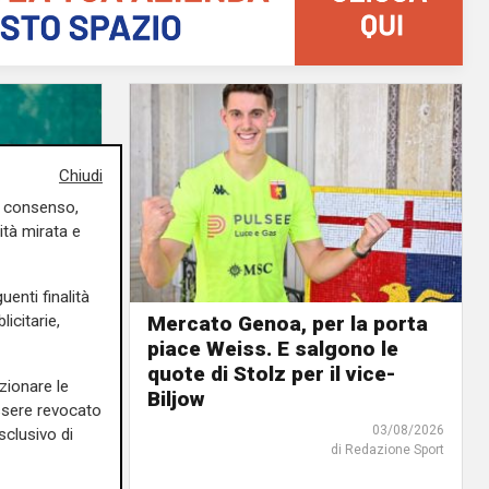
Chiudi
uo consenso,
ità mirata e
uenti finalità
Mercato Genoa, per la porta
icitarie,
piace Weiss. E salgono le
urnée
quote di Stolz per il vice-
tta: il
zionare le
Biljow
e vince
essere revocato
03/08/2026
sclusivo di
di Redazione Sport
04/08/2026
di Filippo Serio