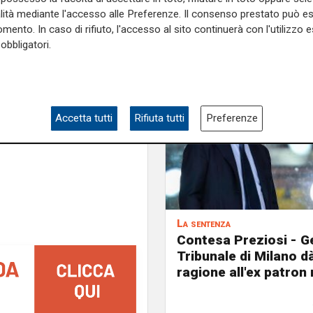
alità mediante l'accesso alle Preferenze. Il consenso prestato può 
lla base come
Calvani
.
mento. In caso di rifiuto, l'accesso al sito continuerà con l'utilizzo e
obbligatori.
e sulla Liguria seguiteci sul
e
e su
Facebook
.
Accetta tutti
Rifiuta tutti
Preferenze
La sentenza
Contesa Preziosi - Ge
Tribunale di Milano d
ragione all'ex patron