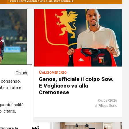
Calciomercato
Chiudi
l
Genoa, ufficiale il colpo Sow.
uo consenso,
 Bologna
E Vogliacco va alla
ità mirata e
Dallinga
Cremonese
07/08/2026
06/08/2026
uenti finalità
edazione Sport
di Filippo Serio
icitarie,
zionare le