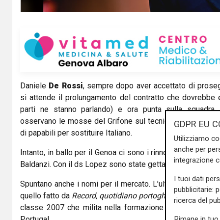
Daniele
De Rossi
, sempre dopo aver accettato di proseg
si attende il prolungamento del contratto che dovrebbe
parti ne stanno parlando) e ora punta sulla squadra
osservano le mosse del Grifone sul tecnico, anche se i b
GDPR EU C
di papabili per sostituire Italiano.
Utilizziamo co
anche per pers
Intanto, in ballo per il Genoa ci sono i rinnovi di
Messias
integrazione 
Baldanzi. Con il ds Lopez sono state gettate le basi.
I tuoi dati per
Spuntano anche i nomi per il mercato. L’ultimo giocatore 
pubblicitarie: 
quello fatto da
Record, quotidiano portoghese
: si tratta di
ricerca del pub
classe 2007 che milita nella formazione B e nell’Under
Rimane in tuo 
Portugal.