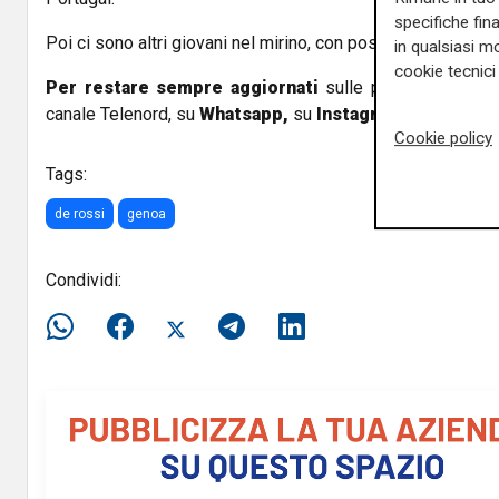
specifiche fin
Poi ci sono altri giovani nel mirino, con possibili ritorni a
in qualsiasi mo
cookie tecnici 
Per restare sempre aggiornati
sulle principali notizi
canale Telenord, su
Whatsapp,
su
Instagram
,
su
Youtub
Cookie policy
Tags:
de rossi
genoa
Condividi: