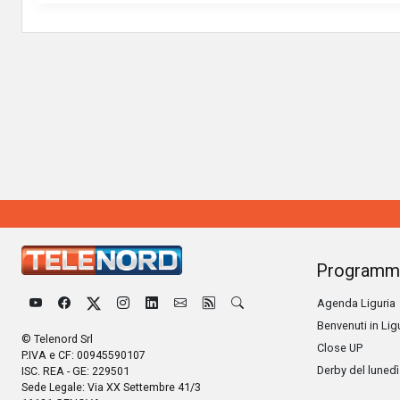
Programm
Agenda Liguria
Benvenuti in Lig
© Telenord Srl
Close UP
P.IVA e CF: 00945590107
Derby del lunedì
ISC. REA - GE: 229501
Sede Legale: Via XX Settembre 41/3