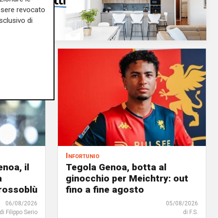
essere revocato
sclusivo di
Infortunio
noa, il
Tegola Genoa, botta al
à
ginocchio per Meichtry: out
 rossoblù
fino a fine agosto
06/08/2026
05/08/2026
di Filippo Serio
di F.S.