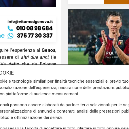
uire l’esperienza al
Genoa
,
 essere di
altri due anni
, (le
. Va detto che da Bologna
olognesi hanno un ventaglio
Calciomercato
OOKIE
Genoa, Masini verso i
okie e tecnologie similari per finalità tecniche essenziali e, previo t
Frosinone. Piccoli al
onalizzazione dell'esperienza, misurazione delle prestazioni, pubblic
ed
Ekuban
e la conferma di
puo' liberare la pista 
con piattaforme di audience measurement.
sonali possono essere elaborati da partner terzi selezionati per le seg
di R
accostato al club rossoblù è
personalizzazione di annunci e contenuti, analisi delle prestazioni pubbl
Denilson Santos
, calciatore
blico e ottimizzazione dei servizi.
 23 dello Sporting Clube de
possesso la facoltà di accettare in toto, rifiutare in toto oppure sele