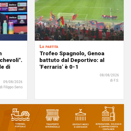
La partita
n
Trofeo Spagnolo, Genoa
chevoli".
battuto dal Deportivo: al
e di
'Ferraris' è 0-1
08/08/2026
di F.S.
09/08/2026
di Filippo Serio