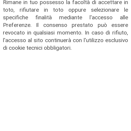
Rimane in tuo possesso la facoltà di accettare in
toto, rifiutare in toto oppure selezionare le
specifiche finalità mediante l'accesso alle
Preferenze. Il consenso prestato può essere
revocato in qualsiasi momento. In caso di rifiuto,
Novità
l'accesso al sito continuerà con l'utilizzo esclusivo
Dimissioni in 24 ore dopo intervento
di cookie tecnici obbligatori.
ad anca e ginocchia, via libera
all'ospedale San Martino
05/08/2026
di r.c.