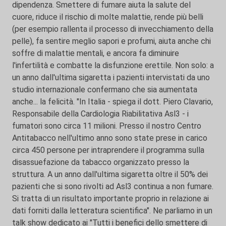
dipendenza. Smettere di fumare aiuta la salute del
cuore, riduce il rischio di molte malattie, rende più belli
(per esempio rallenta il processo di invecchiamento della
pelle), fa sentire meglio sapori e profumi, aiuta anche chi
soffre di malattie mentali, e ancora fa diminuire
l'infertilità e combatte la disfunzione erettile. Non solo: a
un anno dall'ultima sigaretta i pazienti intervistati da uno
studio internazionale confermano che sia aumentata
anche... la felicità. "In Italia - spiega il dott. Piero Clavario,
Responsabile della Cardiologia Riabilitativa Asl3 - i
fumatori sono circa 11 milioni. Presso il nostro Centro
Antitabacco nell'ultimo anno sono state prese in carico
circa 450 persone per intraprendere il programma sulla
disassuefazione da tabacco organizzato presso la
struttura. A un anno dall'ultima sigaretta oltre il 50% dei
pazienti che si sono rivolti ad Asl3 continua a non fumare.
Si tratta di un risultato importante proprio in relazione ai
dati forniti dalla letteratura scientifica". Ne parliamo in un
talk show dedicato ai "Tutti i benefici dello smettere di