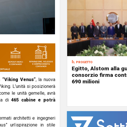
Il progetto
Egitto, Alstom alla gu
consorzio firma contr
na
“Viking Venus”
, la nuova
690 milioni
Viking.
L’unità si posizionerà
, come le unità gemelle, avrà
ata di
465 cabine e potrà
rmati architetti e ingegneri
s” un’ispirazione in stile