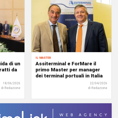
il master
ida di un
Assiterminal e ForMare il
atti da
primo Master per manager
dei terminal portuali in Italia
18/06/2026
22/04/2026
di Redazione
di Redazione