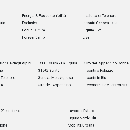
i
Energia & Ecosostenibilità
Il salotto di Telenord
uria
Esclusiva
Incontri Genova Italia
Focus Cultura
Liguria Live
Forever Samp
Live
ionale degli Alpini
EXPO Osaka - La Liguria
Giro dell'Appennino Donne
he
G19+2 Sanità
Incontri a Palazzo
Telenord
Genova Meravigliosa
Incontri in Blu
IA
Giro dell'Appennino
L'economia dell'entroterra
 2° edizione
Lavoro e Futuro
Liguria Verde Blu
zione
Mobilità Urbana