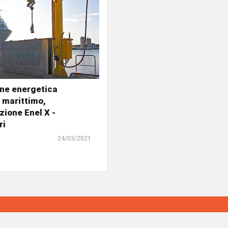
one energetica
 marittimo,
zione Enel X -
ri
24/03/2021