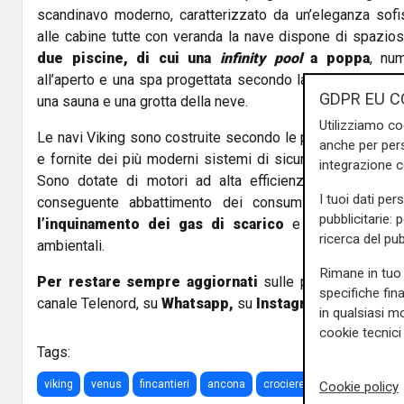
scandinavo moderno, caratterizzato da un’eleganza sofis
alle cabine tutte con veranda la nave dispone di spazio
due piscine, di cui una
infinity pool
a poppa
, nu
all’aperto e una spa progettata secondo la tradizione de
GDPR EU C
una sauna e una grotta della neve.
Utilizziamo co
Le navi Viking sono costruite secondo le più recenti norm
anche per pers
e fornite dei più moderni sistemi di sicurezza, compres
integrazione 
Sono dotate di motori ad alta efficienza, idrodinamic
I tuoi dati per
conseguente abbattimento dei consumi e
sistemi 
pubblicitarie: 
l’inquinamento dei gas di scarico
e che soddisfano
ricerca del pub
ambientali.
Rimane in tuo 
Per restare sempre aggiornati
sulle principali notizi
specifiche fin
canale Telenord, su
Whatsapp,
su
Instagram
,
su
Youtub
in qualsiasi mo
cookie tecnici 
Tags:
viking
venus
fincantieri
ancona
crociere
Cookie policy