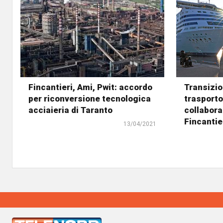
Fincantieri, Ami, Pwit: accordo
Transizi
per riconversione tecnologica
trasporto
acciaieria di Taranto
collabora
Fincantie
13/04/2021