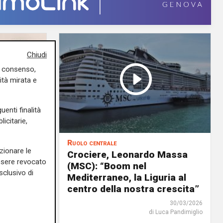
Chiudi
uo consenso,
ità mirata e
uenti finalità
icitarie,
Ruolo centrale
zionare le
a
Crociere, Leonardo Massa
essere revocato
tà
(MSC): “Boom nel
sclusivo di
Mediterraneo, la Liguria al
centro della nostra crescita”
13/04/2026
30/03/2026
rlotta Nicoletti
di Luca Pandimiglio