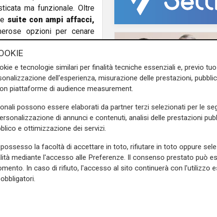
ticata ma funzionale. Oltre
se
suite con ampi affacci,
merose opzioni per cenare
l benessere scandinavo, con
OOKIE
okie e tecnologie similari per finalità tecniche essenziali e, previo t
ative in tema di navigazione
onalizzazione dell'esperienza, misurazione delle prestazioni, pubblic
o il
“safe return to port”.
con piattaforme di audience measurement.
a e carena ottimizzate con
sonali possono essere elaborati da partner terzi selezionati per le seg
che riducono al minimo
personalizzazione di annunci e contenuti, analisi delle prestazioni pubbl
 le più severe normative
blico e ottimizzazione dei servizi.
il passaggio
possesso la facoltà di accettare in toto, rifiutare in toto oppure sele
MSC passa alla nuov
e sulla Liguria seguiteci sul
alità mediante l'accesso alle Preferenze. Il consenso prestato può 
generazione: proprie
e
e su
Facebook
.
mento. In caso di rifiuto, l'accesso al sito continuerà con l'utilizzo e
trasferita ai figli del
obbligatori.
fondatore Aponte
di Ca