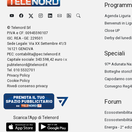
Programm
Agenda Liguria
Benvenuti in Lig
© Telenord Srl
Close UP
P.IVA e CF: 00945590107
Derby del lunedì
ISC. REA - GE: 229501
Sede Legale: Via XX Settembre 41/3
16121 GENOVA
Speciali
PEC:
contabilita@pec.telenord.it
Capitale sociale: 343.598,42 euro i.v.
97ª Adunata Naz
pubtelenord@telenord.it
Tel. 010 5532701
Botteghe storic
Privacy Policy
Capodanno con 
Cookie Policy
Rivedi consenso privacy
Convegno Reg4
Forum
Ecosostenibilita
Scarica l'App di Telenord
Ecosostenibilità
Energia - 2° edi