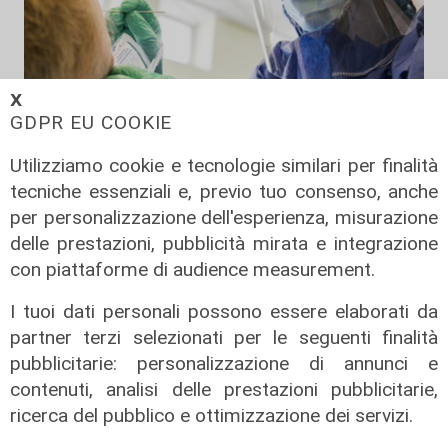
𝗫
GDPR EU COOKIE
i dati di oggi
Utilizziamo cookie e tecnologie similari per finalità
Coronavirus, oggi 162 nuovi casi in
tecniche essenziali e, previo tuo consenso, anche
Liguria, 89 ospedalizzati, 11 in
per personalizzazione dell'esperienza, misurazione
terapia intensiva
delle prestazioni, pubblicità mirata e integrazione
22/08/2021
con piattaforme di audience measurement.
di Anna Li Vigni
I tuoi dati personali possono essere elaborati da
partner terzi selezionati per le seguenti finalità
pubblicitarie: personalizzazione di annunci e
contenuti, analisi delle prestazioni pubblicitarie,
ricerca del pubblico e ottimizzazione dei servizi.