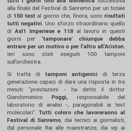
tutti i giorni fino alla domenica
successiva
alla finale del Festival di Sanremo per un totale
di
150 test
al giorno che, finora, sono
risultati
tutti negativi
. Uno sforzo straordinario quello
di
Asl1 Imperiese e 118
al lavoro in questi
giorni per
'tamponare' chiunque debba
entrare per un motivo o per l'altro all'Ariston
.
Ieri sono stati eseguiti 100 tamponi
sull'orchestra.
Si tratta di
tamponi antigenici
di terza
generazione capaci di dare una risposta in tre
minuti: "prestazioni - ha detto il dottor
Giandomenico
Poggi,
responsabile del
laboratorio di analisi -, paragonabili ai test
molecolari".
Tutti coloro che lavoreranno al
Festival di Sanremo
, dai tecnici ai giornalisti,
dal personale Rai alle maestranze, dai vip ai