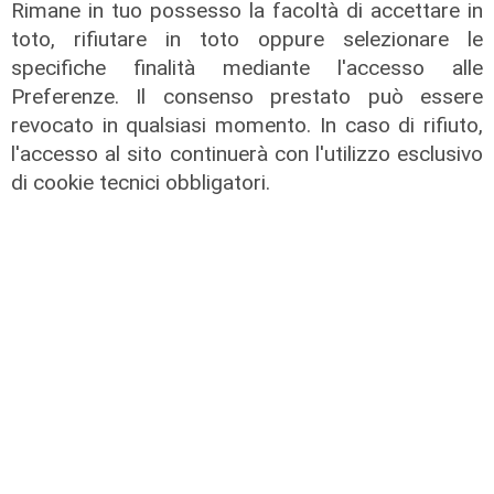
Rimane in tuo possesso la facoltà di accettare in
toto, rifiutare in toto oppure selezionare le
specifiche finalità mediante l'accesso alle
Preferenze. Il consenso prestato può essere
revocato in qualsiasi momento. In caso di rifiuto,
l'accesso al sito continuerà con l'utilizzo esclusivo
I dati
di cookie tecnici obbligatori.
Coronavirus, oggi i casi in Liguria
sono 153
21/08/2021