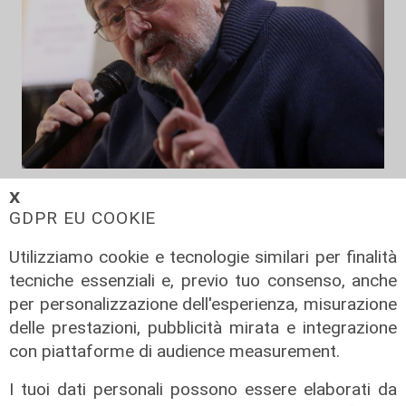
Addio
𝗫
Mondo della musica in lutto, è
GDPR EU COOKIE
morto Francesco Guccini
Utilizziamo cookie e tecnologie similari per finalità
06/08/2026
tecniche essenziali e, previo tuo consenso, anche
di F.S.
per personalizzazione dell'esperienza, misurazione
delle prestazioni, pubblicità mirata e integrazione
con piattaforme di audience measurement.
I tuoi dati personali possono essere elaborati da