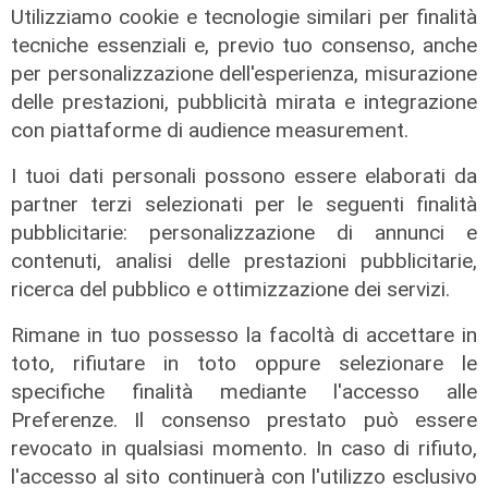
Utilizziamo cookie e tecnologie similari per finalità
tecniche essenziali e, previo tuo consenso, anche
per personalizzazione dell'esperienza, misurazione
delle prestazioni, pubblicità mirata e integrazione
con piattaforme di audience measurement.
La rassegna
I tuoi dati personali possono essere elaborati da
Arte Nomade: la Media Valbisagno
partner terzi selezionati per le seguenti finalità
esalta le qualità di giovani artisti
pubblicitarie: personalizzazione di annunci e
04/08/2026
contenuti, analisi delle prestazioni pubblicitarie,
ricerca del pubblico e ottimizzazione dei servizi.
Rimane in tuo possesso la facoltà di accettare in
toto, rifiutare in toto oppure selezionare le
specifiche finalità mediante l'accesso alle
Preferenze. Il consenso prestato può essere
revocato in qualsiasi momento. In caso di rifiuto,
l'accesso al sito continuerà con l'utilizzo esclusivo