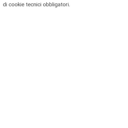
di cookie tecnici obbligatori.
Al Museo Galata
'Camalli 1946-2026: la nostra
storia': prorogata fino al 31 agosto
la mostra sugli 80 anni della CULMV
03/08/2026
di F.S.