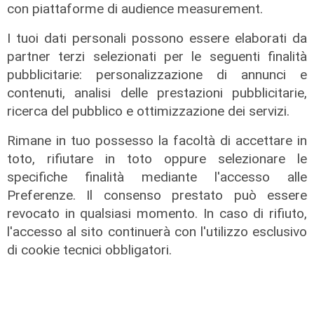
con piattaforme di audience measurement.
I tuoi dati personali possono essere elaborati da
partner terzi selezionati per le seguenti finalità
Il rapporto
pubblicitarie: personalizzazione di annunci e
Scajola: "Io e Bucci? Al governatore
contenuti, analisi delle prestazioni pubblicitarie,
ho promesso che gli sarei stato
ricerca del pubblico e ottimizzazione dei servizi.
sempre vicino. Con il mio consiglio"
Rimane in tuo possesso la facoltà di accettare in
09/08/2026
toto, rifiutare in toto oppure selezionare le
di Redazione
specifiche finalità mediante l'accesso alle
Preferenze. Il consenso prestato può essere
revocato in qualsiasi momento. In caso di rifiuto,
l'accesso al sito continuerà con l'utilizzo esclusivo
di cookie tecnici obbligatori.