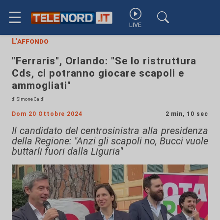
☰
LIVE
L'affondo
"Ferraris", Orlando: "Se lo ristruttura
Cds, ci potranno giocare scapoli e
ammogliati"
di Simone Galdi
Dom 20 Ottobre 2024
2 min, 10 sec
Il candidato del centrosinistra alla presidenza
della Regione: "Anzi gli scapoli no, Bucci vuole
buttarli fuori dalla Liguria"