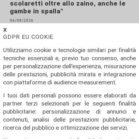
scolaretti oltre allo zaino, anche le
gambe in spalla"
06/08/2026
di Claudio Baffico
𝗫
GDPR EU COOKIE
Utilizziamo cookie e tecnologie similari per finalità
tecniche essenziali e, previo tuo consenso, anche
per personalizzazione dell'esperienza, misurazione
delle prestazioni, pubblicità mirata e integrazione
con piattaforme di audience measurement.
I tuoi dati personali possono essere elaborati da
partner terzi selezionati per le seguenti finalità
L'esclusiva
pubblicitarie: personalizzazione di annunci e
Bordilli (Lega): "Favorevole alle
contenuti, analisi delle prestazioni pubblicitarie,
norme anti - maranza. Cpr
ricerca del pubblico e ottimizzazione dei servizi.
necessario per aumentare i