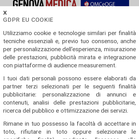
𝗫
GDPR EU COOKIE
Utilizziamo cookie e tecnologie similari per finalità
tecniche essenziali e, previo tuo consenso, anche
per personalizzazione dell'esperienza, misurazione
delle prestazioni, pubblicità mirata e integrazione
con piattaforme di audience measurement.
I tuoi dati personali possono essere elaborati da
partner terzi selezionati per le seguenti finalità
pubblicitarie: personalizzazione di annunci e
IRE, insediato il nuovo Consiglio di
contenuti, analisi delle prestazioni pubblicitarie,
Amministrazione: il presidente è
ricerca del pubblico e ottimizzazione dei servizi.
Giovanni Calisi
Rimane in tuo possesso la facoltà di accettare in
06/08/2026
di Redazione
toto, rifiutare in toto oppure selezionare le