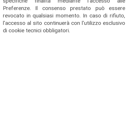
specifiche finalità mediante l'accesso alle
Preferenze. Il consenso prestato può essere
revocato in qualsiasi momento. In caso di rifiuto,
l'accesso al sito continuerà con l'utilizzo esclusivo
di cookie tecnici obbligatori.
Le novità
Ass. Viscogliosi a Telenord: "A
Puntavagno un'area cani al posto di
Mondobimbo 2. La pizzeria verrà
abbattuta, ampia area si affaccerà
su skate park"
05/08/2026