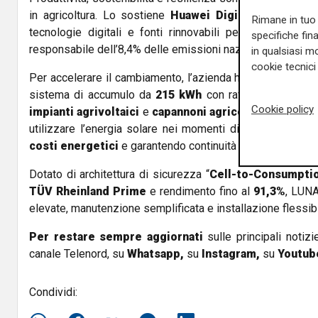
in agricoltura. Lo sostiene
Huawei Digital Power
, che
Rimane in tuo 
tecnologie digitali e fonti rinnovabili per ridurre l’imp
specifiche fin
responsabile dell’8,4% delle emissioni nazionali nel 2023.
in qualsiasi mo
cookie tecnici 
Per accelerare il cambiamento, l’azienda ha lanciato
Fusi
sistema di accumulo da
215 kWh
con raffreddamento ibr
Cookie policy
impianti agrivoltaici
e
capannoni agricoli
. Il sistema
utilizzare l’energia solare nei momenti di maggior bisog
costi energetici
e garantendo continuità anche in caso di
Dotato di architettura di sicurezza “
Cell-to-Consumptio
TÜV Rheinland Prime
e rendimento fino al
91,3%
, LUNA
elevate, manutenzione semplificata e installazione flessibi
Per restare sempre aggiornati
sulle principali notizi
canale Telenord, su
Whatsapp,
su
Instagram
,
su
Youtub
Condividi: