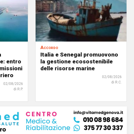
Accordo
a
Italia e Senegal promuovono
le: entro
la gestione ecosostenibile
emissioni
delle risorse marine
riero
02/08/2026
di R.C.
02/08/2026
di R.P.