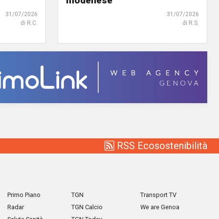
modenese
31/07/2026
31/07/2026
di R.C.
di R.S.
RSS Ecosostenibilità
Primo Piano
TGN
Transport TV
Radar
TGN Calcio
We are Genoa