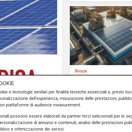
Svolta
Bayer elimina la plast
OOKIE
Cardioaspirina: così 
interna riduce sprech
okie e tecnologie similari per finalità tecniche essenziali e, previo t
emissioni
onalizzazione dell'esperienza, misurazione delle prestazioni, pubblic
con piattaforme di audience measurement.
sonali possono essere elaborati da partner terzi selezionati per le seg
personalizzazione di annunci e contenuti, analisi delle prestazioni pubbl
blico e ottimizzazione dei servizi.
 della transizione energetica