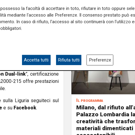
 punta sull’integrazione tra
possesso la facoltà di accettare in toto, rifiutare in toto oppure sele
atto ambientale del settore,
alità mediante l'accesso alle Preferenze. Il consenso prestato può 
mento. In caso di rifiuto, l'accesso al sito continuerà con l'utilizzo e
obbligatori.
onSolar LUNA2000-215
, un
ido intelligente, ideale per
 consente di immagazzinare e
no, riducendo fino al
50% i
Accetta tutti
Rifiuta tutti
Preferenze
 blackout.
n Dual-link
”, certificazione
2000-215 offre prestazioni
le.
e sulla Liguria seguiteci sul
Il programma
Milano, dal rifiuto all’
e
e su
Facebook
.
Palazzo Lombardia l
creatività che trasf
materiali dimenticati