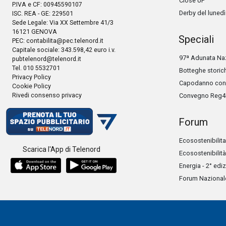
Close UP
P.IVA e CF: 00945590107
Derby del lunedì
ISC. REA - GE: 229501
Sede Legale: Via XX Settembre 41/3
16121 GENOVA
Speciali
PEC:
contabilita@pec.telenord.it
Capitale sociale: 343.598,42 euro i.v.
97ª Adunata Naz
pubtelenord@telenord.it
Tel. 010 5532701
Botteghe storic
Privacy Policy
Capodanno con 
Cookie Policy
Rivedi consenso privacy
Convegno Reg4
Forum
Ecosostenibilita
Scarica l'App di Telenord
Ecosostenibilità
Energia - 2° edi
Forum Nazionale 