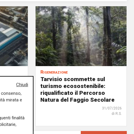
Rigenerazione
ica dalla
Tarvisio scommette sul
Chiudi
un’idea
turismo ecosostenibile:
i ed
riqualificato il Percorso
uo consenso,
Natura del Faggio Secolare
ità mirata e
02/08/2026
31/07/2026
di R.S.
di R.S.
uenti finalità
icitarie,