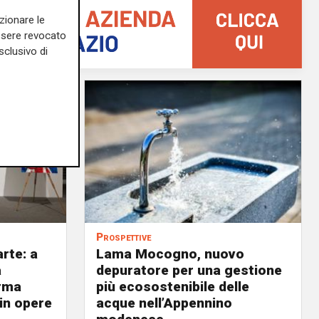
zionare le
essere revocato
sclusivo di
Prospettive
arte: a
Lama Mocogno, nuovo
a
depuratore per una gestione
orma
più ecosostenibile delle
 in opere
acque nell’Appennino