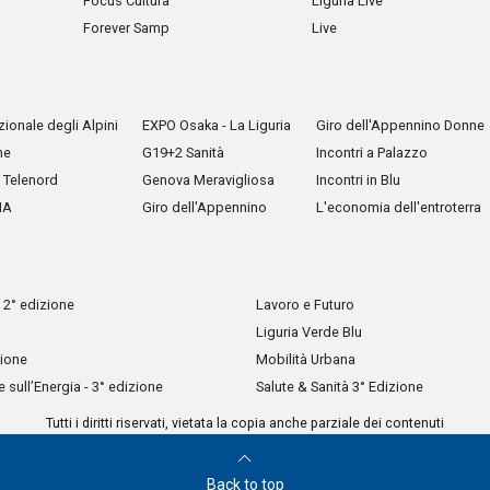
Focus Cultura
Liguria Live
Forever Samp
Live
ionale degli Alpini
EXPO Osaka - La Liguria
Giro dell'Appennino Donne
he
G19+2 Sanità
Incontri a Palazzo
Telenord
Genova Meravigliosa
Incontri in Blu
IA
Giro dell'Appennino
L'economia dell'entroterra
 2° edizione
Lavoro e Futuro
Liguria Verde Blu
zione
Mobilità Urbana
sull’Energia - 3° edizione
Salute & Sanità 3° Edizione
Tutti i diritti riservati, vietata la copia anche parziale dei contenuti
Back to top