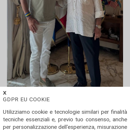
𝗫
GDPR EU COOKIE
Utilizziamo cookie e tecnologie similari per finalità
La condivisione
tecniche essenziali e, previo tuo consenso, anche
Emergenza idrica, Scajola e Cirio:
per personalizzazione dell'esperienza, misurazione
«Strategia Comune tra i nostri