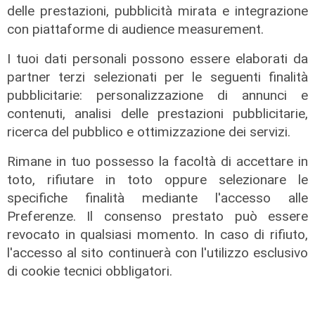
delle prestazioni, pubblicità mirata e integrazione
territori"
con piattaforme di audience measurement.
08/08/2026
di Gilberto Volpara
I tuoi dati personali possono essere elaborati da
partner terzi selezionati per le seguenti finalità
pubblicitarie: personalizzazione di annunci e
contenuti, analisi delle prestazioni pubblicitarie,
ricerca del pubblico e ottimizzazione dei servizi.
Rimane in tuo possesso la facoltà di accettare in
toto, rifiutare in toto oppure selezionare le
specifiche finalità mediante l'accesso alle
Preferenze. Il consenso prestato può essere
revocato in qualsiasi momento. In caso di rifiuto,
L'esclusiva
l'accesso al sito continuerà con l'utilizzo esclusivo
Sanna (PD) a Telenord: "Sulle grandi
di cookie tecnici obbligatori.
opere servono chiarezza, coperture
e tempi certi"