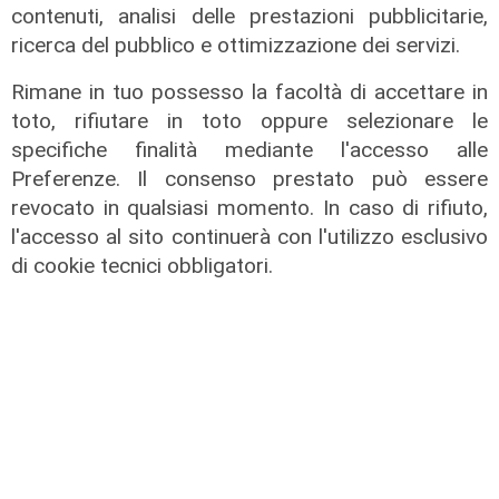
maxi appalto da 803 milioni. Bucci:
contenuti, analisi delle prestazioni pubblicitarie,
"Passo che Genova attendeva da
ricerca del pubblico e ottimizzazione dei servizi.
decenni"
Rimane in tuo possesso la facoltà di accettare in
31/07/2026
toto, rifiutare in toto oppure selezionare le
di R.P.
specifiche finalità mediante l'accesso alle
Preferenze. Il consenso prestato può essere
revocato in qualsiasi momento. In caso di rifiuto,
l'accesso al sito continuerà con l'utilizzo esclusivo
di cookie tecnici obbligatori.
Numeri