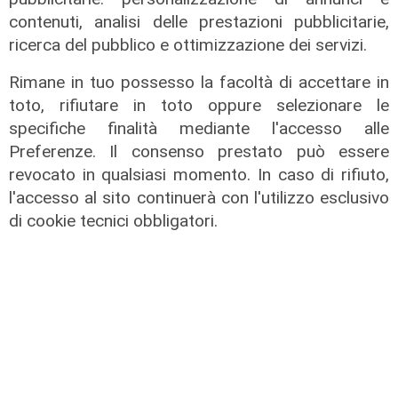
contenuti, analisi delle prestazioni pubblicitarie,
L'approfondimento
ricerca del pubblico e ottimizzazione dei servizi.
Parte dal ghetto la reazione contro
Rimane in tuo possesso la facoltà di accettare in
degrado e malavita. Tacchini
toto, rifiutare in toto oppure selezionare le
(Centro Est) a Telenord: "Disagio
specifiche finalità mediante l'accesso alle
sociale avanzato"
Preferenze. Il consenso prestato può essere
07/08/2026
revocato in qualsiasi momento. In caso di rifiuto,
l'accesso al sito continuerà con l'utilizzo esclusivo
di cookie tecnici obbligatori.