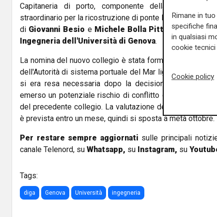
Capitaneria di porto, componente della struttura d
Rimane in tuo 
straordinario per la ricostruzione di ponte Morandi, che avr
specifiche fin
di
Giovanni Besio
e
Michele Bolla Pittaluga
entramb
in qualsiasi mo
Ingegneria dell'Università di Genova
.
cookie tecnici 
La nomina del nuovo collegio è stata formalizzata oggi c
dell'Autorità di sistema portuale del Mar ligure occidental
Cookie policy
si era resa necessaria dopo la decisione di cambiare l
emerso un potenziale rischio di conflitto di interessi da
del precedente collegio. La valutazione delle offerte part
è prevista entro un mese, quindi si sposta a metà ottobre.
Per restare sempre aggiornati
sulle principali notizi
canale Telenord, su
Whatsapp,
su
Instagram
,
su
Youtub
Tags:
diga
Genova
Università
ingegneria