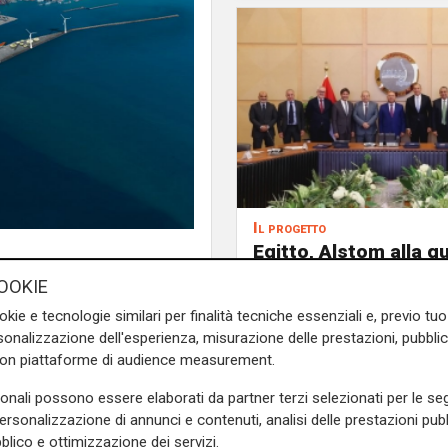
Il progetto
Egitto, Alstom alla gu
consorzio firma contr
OOKIE
690 milioni
okie e tecnologie similari per finalità tecniche essenziali e, previo t
onalizzazione dell'esperienza, misurazione delle prestazioni, pubblic
con piattaforme di audience measurement.
utare le proposte tecnico
sonali possono essere elaborati da partner terzi selezionati per le seg
lla nuova diga foranea di
personalizzazione di annunci e contenuti, analisi delle prestazioni pubbl
erto Napoli
, ufficiale della
blico e ottimizzazione dei servizi.