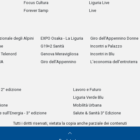
Focus Cultura
Liguria Live
Forever Samp
Live
ionale degli Alpini
EXPO Osaka - La Liguria
Giro dell'Appennino Donne
he
G19+2 Sanità
Incontri a Palazzo
Telenord
Genova Meravigliosa
Incontri in Blu
IA
Giro dell'Appennino
L'economia dell'entroterra
 2° edizione
Lavoro e Futuro
Liguria Verde Blu
zione
Mobilità Urbana
sull’Energia - 3° edizione
Salute & Sanità 3° Edizione
Tutti i diritti riservati, vietata la copia anche parziale dei contenuti