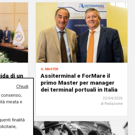
il master
ida di un
Assiterminal e ForMare il
atti da
primo Master per manager
Chiudi
dei terminal portuali in Italia
uo consenso,
18/06/2026
22/04/2026
ità mirata e
di Redazione
di Redazione
uenti finalità
icitarie,