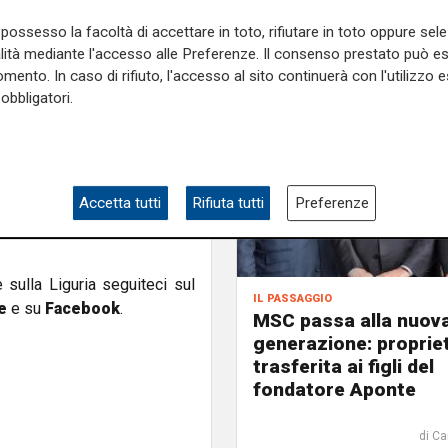
i supporto al commissario
possesso la facoltà di accettare in toto, rifiutare in toto oppure sele
à le funzioni di presidente e
alità mediante l'accesso alle Preferenze. Il consenso prestato può 
i
professori alla facoltà di
mento. In caso di rifiuto, l'accesso al sito continuerà con l'utilizzo e
obbligatori.
on un decreto del presidente
e
Paolo Emilio Signorini
, e
'intera terna dopo che era
 parte di uno dei componenti
Accetta tutti
Rifiuta tutti
Preferenze
irà subito e l'aggiudicazione
e sulla Liguria seguiteci sul
il passaggio
e
e su
Facebook
.
MSC passa alla nuov
generazione: proprie
trasferita ai figli del
fondatore Aponte
di Ca