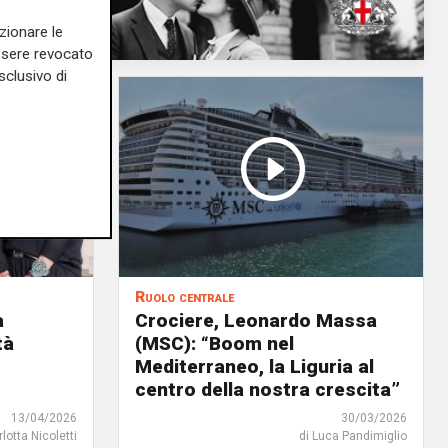
zionare le
essere revocato
sclusivo di
Ruolo centrale
a
Crociere, Leonardo Massa
tà
(MSC): “Boom nel
Mediterraneo, la Liguria al
centro della nostra crescita”
13/04/2026
30/03/2026
rlotta Nicoletti
di Luca Pandimiglio