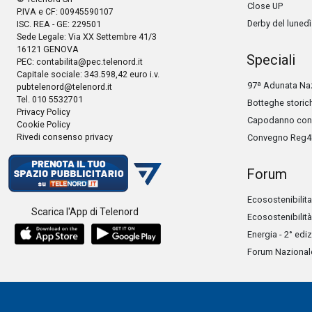
Close UP
P.IVA e CF: 00945590107
Derby del lunedì
ISC. REA - GE: 229501
Sede Legale: Via XX Settembre 41/3
16121 GENOVA
Speciali
PEC:
contabilita@pec.telenord.it
Capitale sociale: 343.598,42 euro i.v.
97ª Adunata Naz
pubtelenord@telenord.it
Tel. 010 5532701
Botteghe storic
Privacy Policy
Capodanno con 
Cookie Policy
Rivedi consenso privacy
Convegno Reg4
Forum
Ecosostenibilita
Scarica l'App di Telenord
Ecosostenibilità
Energia - 2° edi
Forum Nazionale 