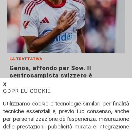
La trattativa
Genoa, affondo per Sow. Il
centrocampista svizzero è
vicinissimo
𝗫
GDPR EU COOKIE
04/08/2026
di Claudio Baffico
Utilizziamo cookie e tecnologie similari per finalità
tecniche essenziali e, previo tuo consenso, anche
per personalizzazione dell'esperienza, misurazione
delle prestazioni, pubblicità mirata e integrazione