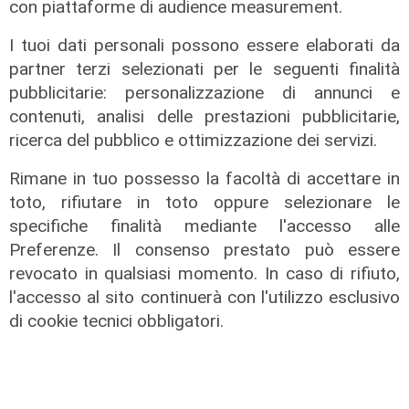
con piattaforme di audience measurement.
I tuoi dati personali possono essere elaborati da
partner terzi selezionati per le seguenti finalità
pubblicitarie: personalizzazione di annunci e
contenuti, analisi delle prestazioni pubblicitarie,
Verso gli Europei
ricerca del pubblico e ottimizzazione dei servizi.
Euro 2032, ora è ufficiale: fra i 16
Rimane in tuo possesso la facoltà di accettare in
stadi candidati c'è anche il 'Ferraris'
toto, rifiutare in toto oppure selezionare le
di Genova
specifiche finalità mediante l'accesso alle
04/08/2026
Preferenze. Il consenso prestato può essere
di Redazione Sport
revocato in qualsiasi momento. In caso di rifiuto,
l'accesso al sito continuerà con l'utilizzo esclusivo
di cookie tecnici obbligatori.