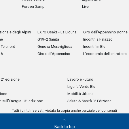
Forever Samp
Live
ionale degli Alpini
EXPO Osaka - La Liguria
Giro dell'Appennino Donne
he
G19+2 Sanità
Incontri a Palazzo
Telenord
Genova Meravigliosa
Incontri in Blu
IA
Giro dell'Appennino
L'economia dell'entroterra
 2° edizione
Lavoro e Futuro
Liguria Verde Blu
zione
Mobilità Urbana
sull’Energia - 3° edizione
Salute & Sanità 3° Edizione
Tutti i diritti riservati, vietata la copia anche parziale dei contenuti
Back to top