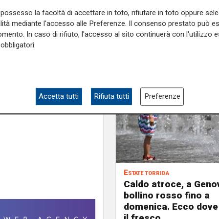
nistrazioni e l'autorità di
possesso la facoltà di accettare in toto, rifiutare in toto oppure sele
iosi che prevalga il buon
alità mediante l'accesso alle Preferenze. Il consenso prestato può 
politica di contrapposizione
mento. In caso di rifiuto, l'accesso al sito continuerà con l'utilizzo e
o per Ucina. Speriamo che
obbligatori.
ione per vie più veloci."
e sulla Liguria seguiteci sul
e
e su
Facebook
.
Accetta tutti
Rifiuta tutti
Preferenze
Estate torrida
Caldo atroce, a Geno
bollino rosso fino a
domenica. Ecco dove
il fresco