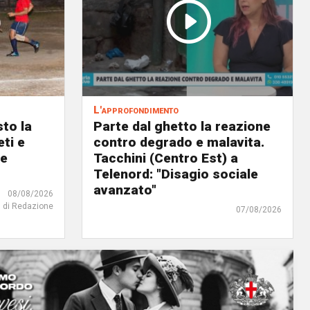
L'approfondimento
to la
Parte dal ghetto la reazione
eti e
contro degrado e malavita.
 e
Tacchini (Centro Est) a
Telenord: "Disagio sociale
avanzato"
08/08/2026
di Redazione
07/08/2026