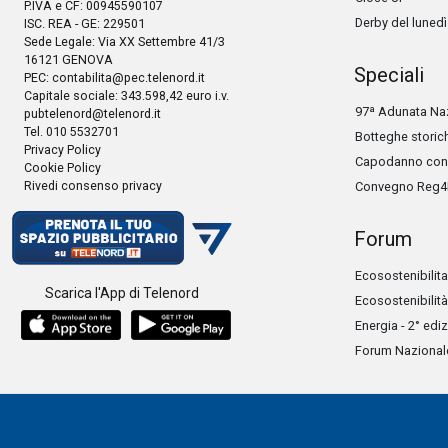
P.IVA e CF: 00945590107
Derby del lunedì
ISC. REA - GE: 229501
Sede Legale: Via XX Settembre 41/3
16121 GENOVA
Speciali
PEC:
contabilita@pec.telenord.it
Capitale sociale: 343.598,42 euro i.v.
97ª Adunata Naz
pubtelenord@telenord.it
Tel. 010 5532701
Botteghe storic
Privacy Policy
Capodanno con 
Cookie Policy
Rivedi consenso privacy
Convegno Reg4
Forum
Ecosostenibilita
Scarica l'App di Telenord
Ecosostenibilità
Energia - 2° edi
Forum Nazionale 