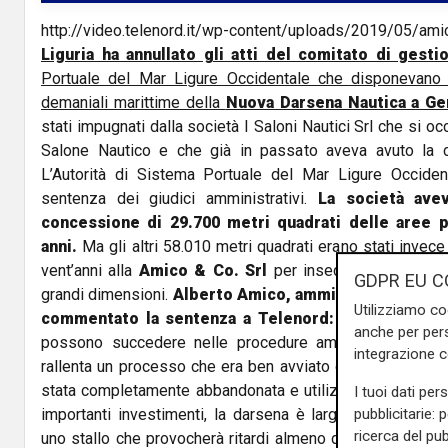
http://video.telenord.it/wp-content/uploads/2019/05/a
Liguria ha annullato gli atti del comitato di gesti
Portuale del Mar Ligure Occidentale che disponevano 
demaniali marittime della
Nuova Darsena Nautica a G
stati impugnati dalla società I Saloni Nautici Srl che si o
Salone Nautico e che già in passato aveva avuto la c
L’Autorità di Sistema Portuale del Mar Ligure Occident
sentenza dei giudici amministrativi.
La società ave
concessione di 29.700 metri quadrati delle aree p
anni.
Ma gli altri 58.010 metri quadrati erano stati invece
vent’anni alla
Amico & Co. Srl
per insediarvi un cantiere
GDPR EU C
grandi dimensioni.
Alberto Amico, amministratore del
Utilizziamo co
commentato la sentenza a Telenord:
"Il Tar ha rilev
anche per pers
possono succedere nelle procedure amministrative. È
integrazione 
rallenta un processo che era ben avviato di utilizzo di u
stata completamente abbandonata e utilizzata nel miglio
I tuoi dati per
importanti investimenti, la darsena è largamente incom
pubblicitarie: 
ricerca del pub
uno stallo che provocherà ritardi almeno di un anno, con 