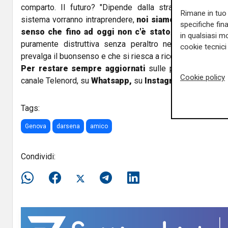
comparto. Il futuro? "Dipende dalla strada che le ammi
Rimane in tuo 
sistema vorranno intraprendere,
noi siamo sempre fiduc
specifiche fin
senso che fino ad oggi non c'è stato
. C'è stata una 
in qualsiasi mo
puramente distruttiva senza peraltro nessun vantaggi
cookie tecnici 
prevalga il buonsenso e che si riesca a ricomporre la situaz
Per restare sempre aggiornati
sulle principali notizi
Cookie policy
canale Telenord, su
Whatsapp,
su
Instagram
,
su
Youtub
Tags:
Genova
darsena
amico
Condividi: