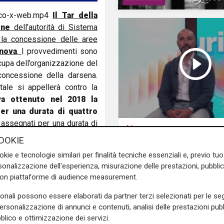
mico-x-web.mp4
Il Tar della
one
dell’autorità di Sistema
la concessione delle aree
enova
.
I provvedimenti sono
ccupa dell’organizzazione del
oncessione della darsena.
ale si appellerà contro la
va ottenuto nel 2018 la
er una durata di quattro
 assegnati per una durata di
L'esclusiva
 per il refitting di yacht di
Vassallo (consigliere
OOKIE
egato dell'Amico & Co, ha
Vallate) a Telenord:
okie e tecnologie similari per finalità tecniche essenziali e, previo t
ato dei vizi procedurali, che
"Riapertura di via Le
onalizzazione dell'esperienza, misurazione delle prestazioni, pubblic
 un peccato perché questo
ottima notizia per rid
con piattaforme di audience measurement.
na darsena che per 13 anni è
traffico in Valpolceve
re dei casi al 20%. Mancano
sonali possono essere elaborati da partner terzi selezionati per le seg
pleta. Questo blocco genera
personalizzazione di annunci e contenuti, analisi delle prestazioni pubbl
blico e ottimizzazione dei servizi.
un danno enorme per tutto il