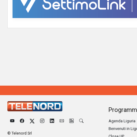
Programm
Agenda Liguria
Benvenuti in Lig
© Telenord Srl
Close UP