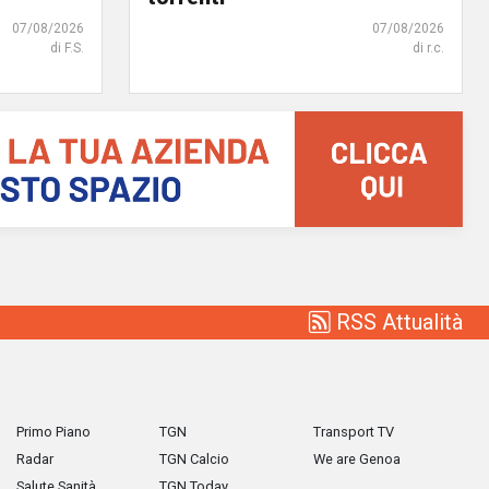
07/08/2026
07/08/2026
di F.S.
di r.c.
RSS Attualità
Primo Piano
TGN
Transport TV
Radar
TGN Calcio
We are Genoa
Salute Sanità
TGN Today