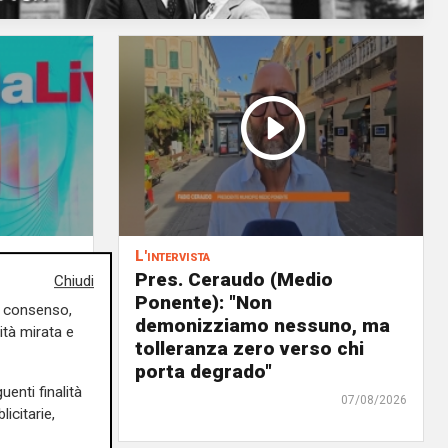
L'intervista
 delega
Pres. Ceraudo (Medio
Chiudi
Ponente): "Non
uo consenso,
panto
demonizziamo nessuno, ma
ità mirata e
urre il
tolleranza zero verso chi
ra"
porta degrado"
uenti finalità
07/08/2026
07/08/2026
icitarie,