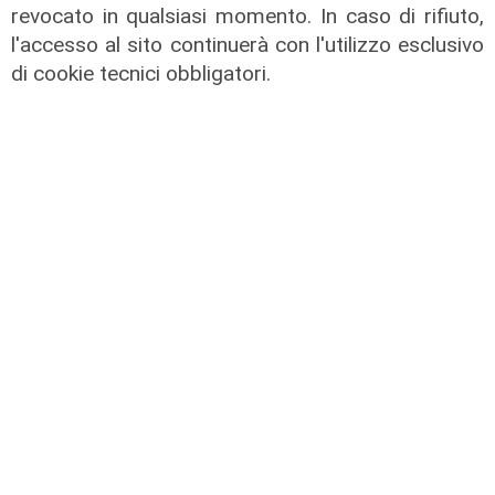
revocato in qualsiasi momento. In caso di rifiuto,
ad anca e ginocchia, via libera
all'ospedale San Martino
l'accesso al sito continuerà con l'utilizzo esclusivo
di cookie tecnici obbligatori.
05/08/2026
di r.c.
Il miracolo