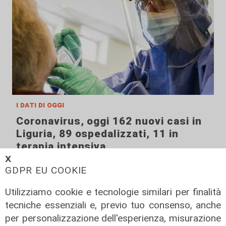
i dati di oggi
Coronavirus, oggi 162 nuovi casi in
Liguria, 89 ospedalizzati, 11 in
terapia intensiva
𝗫
22/08/2021
GDPR EU COOKIE
di Anna Li Vigni
Utilizziamo cookie e tecnologie similari per finalità
tecniche essenziali e, previo tuo consenso, anche
per personalizzazione dell'esperienza, misurazione