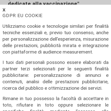
dedicate alla vaccinazione"
𝗫
09/02/2021
GDPR EU COOKIE
Utilizziamo cookie e tecnologie similari per finalità
tecniche essenziali e, previo tuo consenso, anche
per personalizzazione dell'esperienza, misurazione
delle prestazioni, pubblicità mirata e integrazione
con piattaforme di audience measurement.
I tuoi dati personali possono essere elaborati da
partner terzi selezionati per le seguenti finalità
pubblicitarie: personalizzazione di annunci e
contenuti, analisi delle prestazioni pubblicitarie,
ricerca del pubblico e ottimizzazione dei servizi.
Piano vaccini, Uggé: "Draghi ha
fatto centro: la logistica sarà
Rimane in tuo possesso la facoltà di accettare in
determinante"
toto, rifiutare in toto oppure selezionare le
09/02/2021