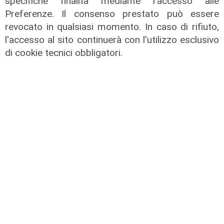
specifiche finalità mediante l'accesso alle
Preferenze. Il consenso prestato può essere
revocato in qualsiasi momento. In caso di rifiuto,
l'accesso al sito continuerà con l'utilizzo esclusivo
di cookie tecnici obbligatori.
Vaccinazione over 80 in Asl 4: si
parte venerdì 12 febbraio
08/02/2021