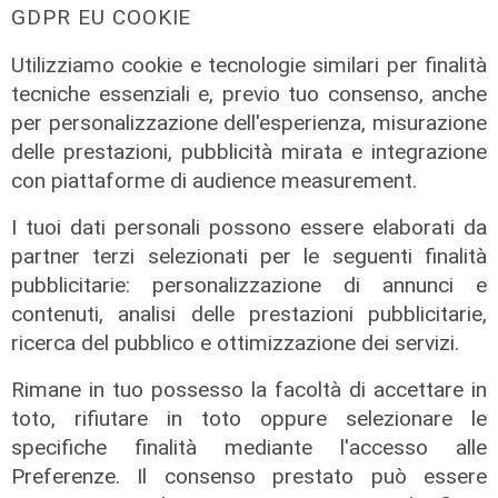
Coronavirus, oggi 162 nuovi casi in
GDPR EU COOKIE
Liguria, 89 ospedalizzati, 11 in
terapia intensiva
Utilizziamo cookie e tecnologie similari per finalità
tecniche essenziali e, previo tuo consenso, anche
22/08/2021
di Anna Li Vigni
per personalizzazione dell'esperienza, misurazione
delle prestazioni, pubblicità mirata e integrazione
con piattaforme di audience measurement.
I tuoi dati personali possono essere elaborati da
partner terzi selezionati per le seguenti finalità
pubblicitarie: personalizzazione di annunci e
contenuti, analisi delle prestazioni pubblicitarie,
ricerca del pubblico e ottimizzazione dei servizi.
Rimane in tuo possesso la facoltà di accettare in
toto, rifiutare in toto oppure selezionare le
specifiche finalità mediante l'accesso alle
I dati
Preferenze. Il consenso prestato può essere
Coronavirus, oggi i casi in Liguria