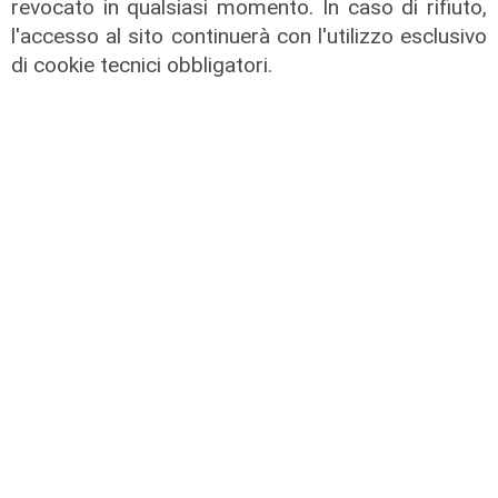
revocato in qualsiasi momento. In caso di rifiuto,
sono 153
l'accesso al sito continuerà con l'utilizzo esclusivo
21/08/2021
di cookie tecnici obbligatori.
rifornimenti
Vaccini, nel weekend in arrivo altre
600mila dosi di Moderna e Johnson