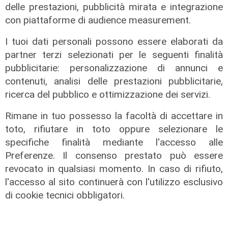
delle prestazioni, pubblicità mirata e integrazione
con piattaforme di audience measurement.
I tuoi dati personali possono essere elaborati da
partner terzi selezionati per le seguenti finalità
pubblicitarie: personalizzazione di annunci e
L'intervista
contenuti, analisi delle prestazioni pubblicitarie,
Pres. Ceraudo (Medio Ponente):
ricerca del pubblico e ottimizzazione dei servizi.
"Non demonizziamo nessuno, ma
Rimane in tuo possesso la facoltà di accettare in
tolleranza zero verso chi porta
toto, rifiutare in toto oppure selezionare le
degrado"
specifiche finalità mediante l'accesso alle
07/08/2026
Preferenze. Il consenso prestato può essere
revocato in qualsiasi momento. In caso di rifiuto,
l'accesso al sito continuerà con l'utilizzo esclusivo
di cookie tecnici obbligatori.