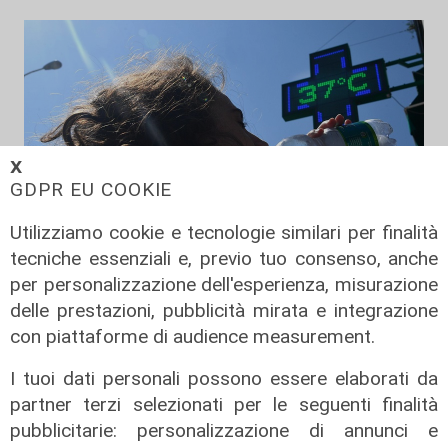
𝗫
GDPR EU COOKIE
Utilizziamo cookie e tecnologie similari per finalità
tecniche essenziali e, previo tuo consenso, anche
per personalizzazione dell'esperienza, misurazione
Afa
delle prestazioni, pubblicità mirata e integrazione
Caldo in Liguria, bollino rosso anche
con piattaforme di audience measurement.
sabato: settimo giorno consecutivo
I tuoi dati personali possono essere elaborati da
06/08/2026
partner terzi selezionati per le seguenti finalità
di F.S.
pubblicitarie: personalizzazione di annunci e