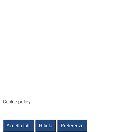
© Telenord Srl
P.IVA e CF: 00945590107 - ISC. REA - GE: 229501
Sede Legale: Via XX Settembre 41/3, 16121 GENOVA
PEC: contabilita@pec.telenord.it
Capitale sociale: 343.598,42 euro i.v.
Tutti i diritti riservati, vietata la copia anche parziale
dei contenuti
pubtelenord@telenord.it
Tel. 010 55 32 701
Informativa della privacy
|
Gestisci consenso
Cookie policy
Accetta tutti
Rifiuta
Preferenze