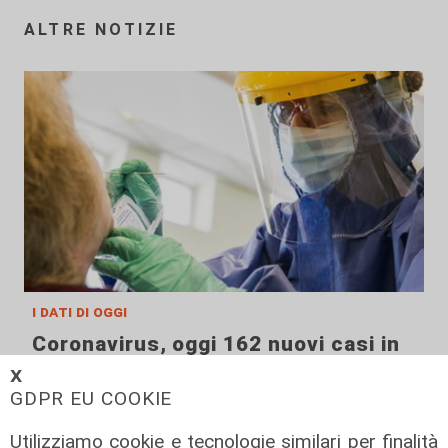
ALTRE NOTIZIE
i dati di oggi
Coronavirus, oggi 162 nuovi casi in
Liguria, 89 ospedalizzati, 11 in
𝗫
terapia intensiva
GDPR EU COOKIE
22/08/2021
Utilizziamo cookie e tecnologie similari per finalità
di Anna Li Vigni