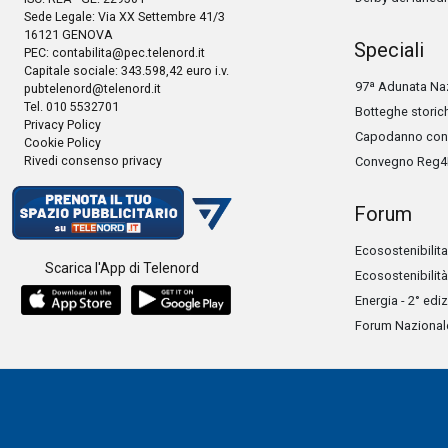
Sede Legale: Via XX Settembre 41/3
16121 GENOVA
Speciali
PEC:
contabilita@pec.telenord.it
Capitale sociale: 343.598,42 euro i.v.
97ª Adunata Naz
pubtelenord@telenord.it
Tel. 010 5532701
Botteghe storic
Privacy Policy
Capodanno con 
Cookie Policy
Rivedi consenso privacy
Convegno Reg4
Forum
Ecosostenibilita
Scarica l'App di Telenord
Ecosostenibilità
Energia - 2° edi
Forum Nazionale 