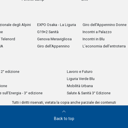
ionale degli Alpini
EXPO Osaka - La Liguria
Giro dell'Appennino Donne
he
G19+2 Sanità
Incontri a Palazzo
Telenord
Genova Meravigliosa
Incontri in Blu
IA
Giro dell'Appennino
L'economia dell'entroterra
 2° edizione
Lavoro e Futuro
Liguria Verde Blu
zione
Mobilità Urbana
sull’Energia - 3° edizione
Salute & Sanità 3° Edizione
Tutti i diritti riservati, vietata la copia anche parziale dei contenuti
Back to top