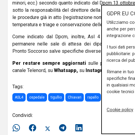
minori, ecc.) secondo quanto indicato dal Dpcm 13 ottobr
sotto la responsabilità del direttore della struttura di 
GDPR EU C
le procedure già in atto (registrazione nominativa del vis
Utilizziamo co
temperatura e triage e conservazione delle informazioni pe
anche per pers
integrazione 
Come indicato dal Dpcm, inoltre, Asl 4 vieta agli acco
permanere nelle sale di attesa dei dipartimenti emer
I tuoi dati per
Pronto Soccorso salve specifiche diverse indicazioni del
pubblicitarie: 
ricerca del pub
Per restare sempre aggiornati
sulle principali notizi
canale Telenord, su
Whatsapp,
su
Instagram
,
su
Youtub
Rimane in tuo 
specifiche fin
in qualsiasi mo
Tags:
cookie tecnici 
ASL4
ospedale
tigullio
Chiavari
rapallo
lavagna
corona
Cookie policy
Condividi: