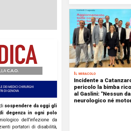
Il miracolo
Incidente a Catanzaro
pericolo la bimba ric
al Gaslini: "Nessun d
neurologico né motor
 di
sospendere da oggi gli
 di degenza in ogni polo
iologico dell'infezione da
enti portatori di disabilità,