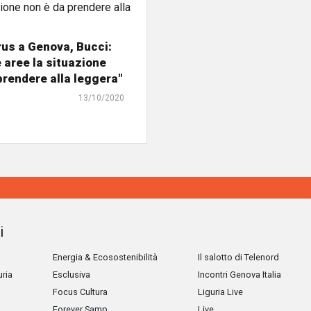
us a Genova, Bucci:
e aree la situazione
prendere alla leggera"
13/10/2020
i
Energia & Ecosostenibilità
Il salotto di Telenord
uria
Esclusiva
Incontri Genova Italia
Focus Cultura
Liguria Live
Forever Samp
Live