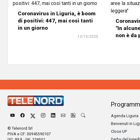
Coronavirus in Liguria, è boom
di positivi: 447, mai così tanti
Coronavir
in un giorno
"In alcun
non è da 
13/10/2020
Programm
Agenda Liguria
Benvenuti in Lig
© Telenord Srl
Close UP
P.IVA e CF: 00945590107
Derby del lunedì
ISC. REA - GE: 229501