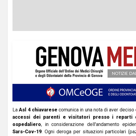
La
Asl 4 chiavarese
comunica in una nota di aver deciso
accessi dei parenti e visitatori
presso i reparti
ospedaliero
, in considerazione dell'andamento epidem
Sars-Cov-19
. Ogni deroga per situazioni particolari (pazi