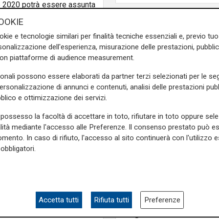
e 2020 potrà essere assunta
ricovero osservando comunque
OOKIE
itatore con misurazione della
okie e tecnologie similari per finalità tecniche essenziali e, previo t
r 14 giorni).
onalizzazione dell'esperienza, misurazione delle prestazioni, pubblic
con piattaforme di audience measurement.
mpagnatori dei pazienti di
genza e accettazione e dei
sonali possono essere elaborati da partner terzi selezionati per le seg
 personale preposto.
personalizzazione di annunci e contenuti, analisi delle prestazioni pubbl
blico e ottimizzazione dei servizi.
e sulla Liguria seguiteci sul
e
e su
Facebook
.
possesso la facoltà di accettare in toto, rifiutare in toto oppure sele
alità mediante l'accesso alle Preferenze. Il consenso prestato può 
mento. In caso di rifiuto, l'accesso al sito continuerà con l'utilizzo e
obbligatori.
virus
covid
Il grido di allarme
Se al Pronto Soccors
Accetta tutti
Rifiuta tutti
Preferenze
Gaslini non c'è un or
di guardia