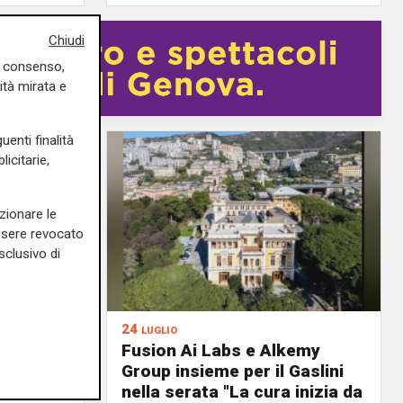
Chiudi
uo consenso,
ità mirata e
uenti finalità
icitarie,
zionare le
essere revocato
sclusivo di
24 luglio
o del
Fusion Ai Labs e Alkemy
topedico
Group insieme per il Gaslini
nella serata "La cura inizia da