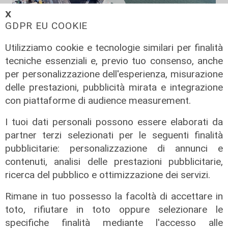
𝗫
GDPR EU COOKIE
Utilizziamo cookie e tecnologie similari per finalità
tecniche essenziali e, previo tuo consenso, anche
per personalizzazione dell'esperienza, misurazione
I lavori
delle prestazioni, pubblicità mirata e integrazione
Sestri Ponente, completata la
con piattaforme di audience measurement.
nuova banchina di allestimento
nelle aree industriali portuali
I tuoi dati personali possono essere elaborati da
17/07/2026
partner terzi selezionati per le seguenti finalità
di Redazione
pubblicitarie: personalizzazione di annunci e
contenuti, analisi delle prestazioni pubblicitarie,
ricerca del pubblico e ottimizzazione dei servizi.
Rimane in tuo possesso la facoltà di accettare in
toto, rifiutare in toto oppure selezionare le
specifiche finalità mediante l'accesso alle