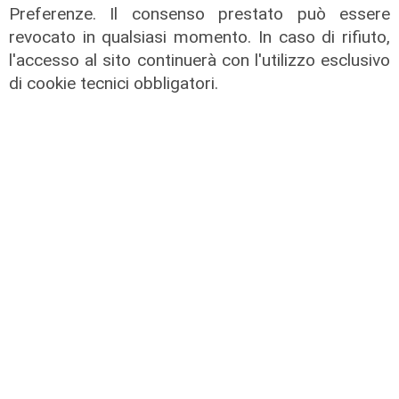
Preferenze. Il consenso prestato può essere
revocato in qualsiasi momento. In caso di rifiuto,
l'accesso al sito continuerà con l'utilizzo esclusivo
di cookie tecnici obbligatori.
Il piano
Porto di Genova, potenziate le
misure per la gestione dei flussi
passeggeri durante la stagione
estiva
15/07/2026
di Redazione