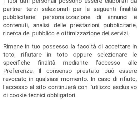
I tuoi dati personali possono essere elaborati da
L'intervista
partner terzi selezionati per le seguenti finalità
pubblicitarie: personalizzazione di annunci e
Close Up, a Telenord i protagonisti
contenuti, analisi delle prestazioni pubblicitarie,
di cultura, politica, spettacolo e
sport: l'ospite di oggi è Aldo Spinelli
ricerca del pubblico e ottimizzazione dei servizi.
16/06/2026
Rimane in tuo possesso la facoltà di accettare in
di Roberto Rasia
toto, rifiutare in toto oppure selezionare le
specifiche finalità mediante l'accesso alle
Preferenze. Il consenso prestato può essere
revocato in qualsiasi momento. In caso di rifiuto,
l'accesso al sito continuerà con l'utilizzo esclusivo
di cookie tecnici obbligatori.
Close up - Franco Fasano