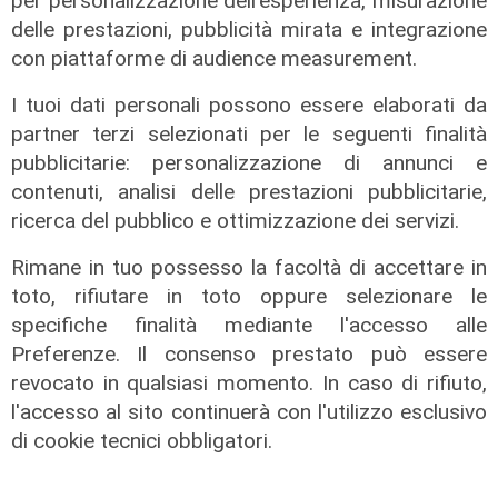
per personalizzazione dell'esperienza, misurazione
L'intervista
delle prestazioni, pubblicità mirata e integrazione
con piattaforme di audience measurement.
Close Up, a Telenord i protagonisti
di cultura, politica, spettacolo e
I tuoi dati personali possono essere elaborati da
sport: l'ospite di oggi è Aldo Spinelli
partner terzi selezionati per le seguenti finalità
16/06/2026
pubblicitarie: personalizzazione di annunci e
di Roberto Rasia
contenuti, analisi delle prestazioni pubblicitarie,
ricerca del pubblico e ottimizzazione dei servizi.
Rimane in tuo possesso la facoltà di accettare in
toto, rifiutare in toto oppure selezionare le
specifiche finalità mediante l'accesso alle
Preferenze. Il consenso prestato può essere
revocato in qualsiasi momento. In caso di rifiuto,
l'accesso al sito continuerà con l'utilizzo esclusivo
di cookie tecnici obbligatori.
Close up - Franco Fasano