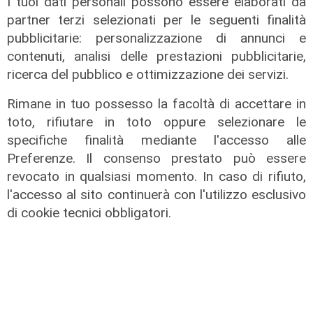
I tuoi dati personali possono essere elaborati da
L'intervista
partner terzi selezionati per le seguenti finalità
pubblicitarie: personalizzazione di annunci e
Close Up, a Telenord i protagonisti
contenuti, analisi delle prestazioni pubblicitarie,
di cultura, politica, spettacolo e
sport: l'ospite di oggi è Aldo Spinelli
ricerca del pubblico e ottimizzazione dei servizi.
16/06/2026
Rimane in tuo possesso la facoltà di accettare in
di Roberto Rasia
toto, rifiutare in toto oppure selezionare le
specifiche finalità mediante l'accesso alle
Preferenze. Il consenso prestato può essere
revocato in qualsiasi momento. In caso di rifiuto,
l'accesso al sito continuerà con l'utilizzo esclusivo
di cookie tecnici obbligatori.
Close up - Franco Fasano