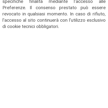
specifiche finalità mediante l'accesso alle
Close Up, a Telenord i protagonisti
Preferenze. Il consenso prestato può essere
di cultura, politica, spettacolo e
revocato in qualsiasi momento. In caso di rifiuto,
sport: l'ospite di oggi è Aldo Spinelli
l'accesso al sito continuerà con l'utilizzo esclusivo
di cookie tecnici obbligatori.
16/06/2026
di Roberto Rasia
Close up - Franco Fasano
15/06/2026
di Redazione