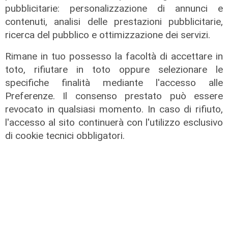
pubblicitarie: personalizzazione di annunci e
di cultura, politica, spettacolo e
contenuti, analisi delle prestazioni pubblicitarie,
sport: l'ospite di oggi è Aldo Spinelli
ricerca del pubblico e ottimizzazione dei servizi.
16/06/2026
di Roberto Rasia
Rimane in tuo possesso la facoltà di accettare in
toto, rifiutare in toto oppure selezionare le
specifiche finalità mediante l'accesso alle
Preferenze. Il consenso prestato può essere
revocato in qualsiasi momento. In caso di rifiuto,
l'accesso al sito continuerà con l'utilizzo esclusivo
di cookie tecnici obbligatori.
Close up - Franco Fasano
15/06/2026
di Redazione