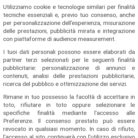
Utilizziamo cookie e tecnologie similari per finalità
tecniche essenziali e, previo tuo consenso, anche
per personalizzazione dell'esperienza, misurazione
delle prestazioni, pubblicità mirata e integrazione
con piattaforme di audience measurement.
I tuoi dati personali possono essere elaborati da
partner terzi selezionati per le seguenti finalità
pubblicitarie: personalizzazione di annunci e
contenuti, analisi delle prestazioni pubblicitarie,
ricerca del pubblico e ottimizzazione dei servizi.
Rimane in tuo possesso la facoltà di accettare in
Gli sviluppi
toto, rifiutare in toto oppure selezionare le
Ex Ilva: si rafforza l'ipotesi della
specifiche finalità mediante l'accesso alle
discesa in campo di una cordata
Preferenze. Il consenso prestato può essere
italiana
revocato in qualsiasi momento. In caso di rifiuto,
05/08/2026
l'accesso al sito continuerà con l'utilizzo esclusivo
di Claudio Baffico