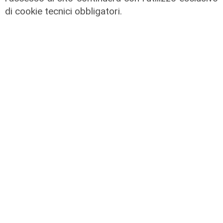
di cookie tecnici obbligatori.
Pericolo digitale
Truffe informatiche, 935 casi in
Liguria nel 2025: da settembre ecco
i tutor digitali al servizio dei più
anziani
05/08/2026