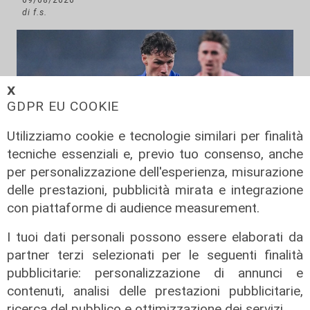
di f.s.
𝗫
GDPR EU COOKIE
Utilizziamo cookie e tecnologie similari per finalità
tecniche essenziali e, previo tuo consenso, anche
per personalizzazione dell'esperienza, misurazione
Mercato
delle prestazioni, pubblicità mirata e integrazione
con piattaforme di audience measurement.
Sampdoria, Begic migliora. Pressing
per il portiere Vindhal
I tuoi dati personali possono essere elaborati da
06/08/2026
partner terzi selezionati per le seguenti finalità
di Redazione Sport
pubblicitarie: personalizzazione di annunci e
contenuti, analisi delle prestazioni pubblicitarie,
ricerca del pubblico e ottimizzazione dei servizi.