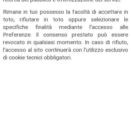
Rimane in tuo possesso la facoltà di accettare in
toto, rifiutare in toto oppure selezionare le
specifiche finalità mediante l'accesso alle
Preferenze. Il consenso prestato può essere
revocato in qualsiasi momento. In caso di rifiuto,
l'accesso al sito continuerà con l'utilizzo esclusivo
di cookie tecnici obbligatori.
Mercato
La Sampdoria blinda Krastev: il
portiere prolunga fino al 2030
05/08/2026
di F.S.