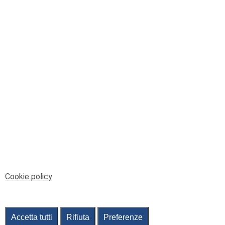
© Telenord Srl
P.IVA e CF: 00945590107 - ISC. REA - GE: 229501
Sede Legale: Via XX Settembre 41/3, 16121 GENOVA
PEC: contabilita@pec.telenord.it
Capitale sociale: 343.598,42 euro i.v.
Tutti i diritti riservati, vietata la copia anche parziale
dei contenuti
pubtelenord@telenord.it
Tel. 010 55 32 701
Informativa della privacy
|
Gestisci consenso
Cookie policy
Accetta tutti
Rifiuta
Preferenze