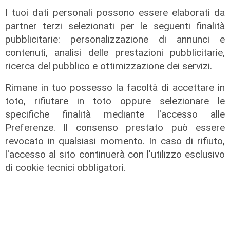
I tuoi dati personali possono essere elaborati da
Rinnovo
partner terzi selezionati per le seguenti finalità
"Non siamo solo organizzatori di
pubblicitarie: personalizzazione di annunci e
eventi": i CIV di Genova chiedono
contenuti, analisi delle prestazioni pubblicitarie,
più spazio nelle scelte per la città
ricerca del pubblico e ottimizzazione dei servizi.
06/08/2026
Rimane in tuo possesso la facoltà di accettare in
di F.S.
toto, rifiutare in toto oppure selezionare le
specifiche finalità mediante l'accesso alle
Preferenze. Il consenso prestato può essere
revocato in qualsiasi momento. In caso di rifiuto,
l'accesso al sito continuerà con l'utilizzo esclusivo
di cookie tecnici obbligatori.