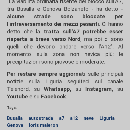
"La viabilità ordinaria risente del blocco sull'A7,
tra Busalla e Genova Bolzaneto - ha detto -
alcune strade sono bloccate per
l'intraversamento dei mezzi pesanti
. Ci hanno
detto che la
tratta sull'A7 potrebbe esser
riaperta a breve verso Nord
, ma poi ci sono
quelli che devono andare verso l'A12". Al
momento sulla zona non nevica più: le
precipitazioni sono piovose e moderate.
Per restare sempre aggiornati
sulle principali
notizie sulla Liguria seguiteci sul canale
Telenord, su
Whatsapp,
su
Instagram
,
su
Youtube
e su
Facebook
.
Tags:
Busalla
autostrada
a7
a12
neve
Liguria
Genova
loris maieron