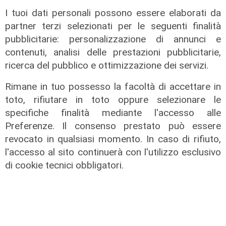
I tuoi dati personali possono essere elaborati da
partner terzi selezionati per le seguenti finalità
pubblicitarie: personalizzazione di annunci e
contenuti, analisi delle prestazioni pubblicitarie,
ricerca del pubblico e ottimizzazione dei servizi.
L'intervista
Rimane in tuo possesso la facoltà di accettare in
Pres. Ceraudo (Medio Ponente):
toto, rifiutare in toto oppure selezionare le
"Non demonizziamo nessuno, ma
tolleranza zero verso chi porta
specifiche finalità mediante l'accesso alle
degrado"
Preferenze. Il consenso prestato può essere
revocato in qualsiasi momento. In caso di rifiuto,
07/08/2026
l'accesso al sito continuerà con l'utilizzo esclusivo
di cookie tecnici obbligatori.