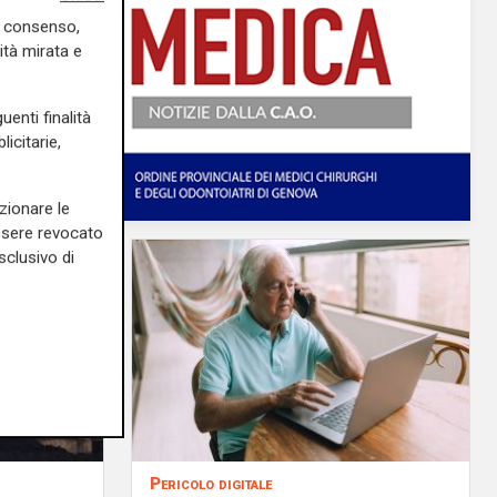
uo consenso,
ità mirata e
uenti finalità
icitarie,
zionare le
essere revocato
sclusivo di
Pericolo digitale