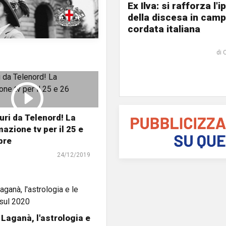
Ex Ilva: si rafforza l'i
della discesa in camp
cordata italiana
di 
uri da Telenord! La
zione tv per il 25 e
bre
24/12/2019
Laganà, l'astrologia e