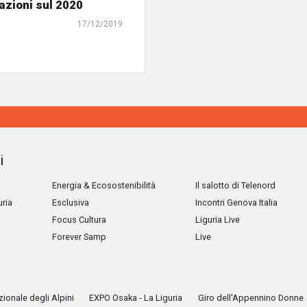
pazioni sul 2020
17/12/2019
i
Energia & Ecosostenibilità
Il salotto di Telenord
uria
Esclusiva
Incontri Genova Italia
Focus Cultura
Liguria Live
Forever Samp
Live
ionale degli Alpini
EXPO Osaka - La Liguria
Giro dell'Appennino Donne