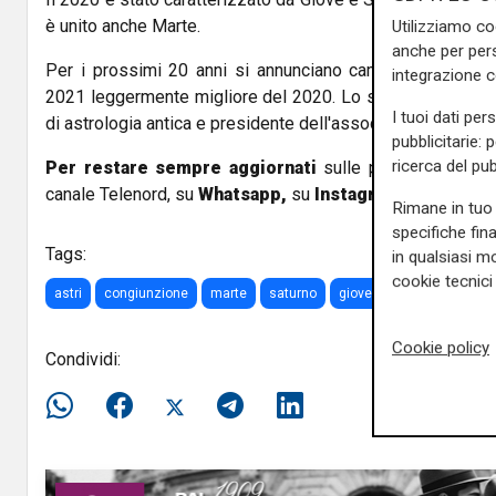
è unito anche Marte.
Utilizziamo co
anche per pers
Per i prossimi 20 anni si annunciano cambiamenti nel g
integrazione 
2021 leggermente migliore del 2020. Lo sostiene la filo
I tuoi dati per
di astrologia antica e presidente dell'associazione Apote
pubblicitarie: 
ricerca del pub
Per restare sempre aggiornati
sulle principali notizi
canale Telenord, su
Whatsapp,
su
Instagram
,
su
Youtub
Rimane in tuo 
specifiche fin
Tags:
in qualsiasi mo
cookie tecnici 
astri
congiunzione
marte
saturno
giove
Cookie policy
Condividi: