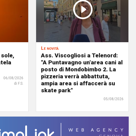
Le novità
 sole,
Ass. Viscogliosi a Telenord:
atela
"A Puntavagno un'area cani al
posto di Mondobimbo 2. La
pizzeria verrà abbattuta,
06/08/2026
ampia area si affaccerà su
di F.S.
skate park"
05/08/2026