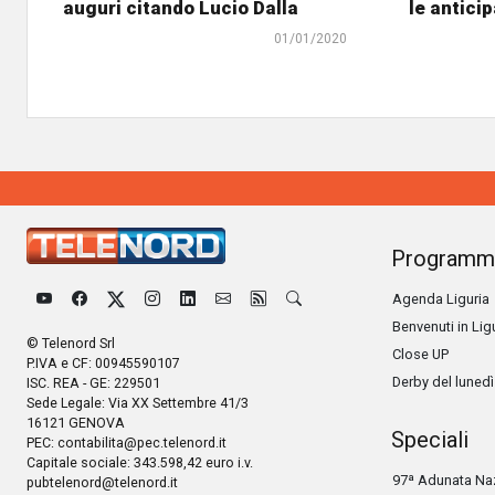
auguri citando Lucio Dalla
le antici
01/01/2020
Programm
Agenda Liguria
Benvenuti in Lig
© Telenord Srl
Close UP
P.IVA e CF: 00945590107
Derby del lunedì
ISC. REA - GE: 229501
Sede Legale: Via XX Settembre 41/3
16121 GENOVA
Speciali
PEC:
contabilita@pec.telenord.it
Capitale sociale: 343.598,42 euro i.v.
97ª Adunata Naz
pubtelenord@telenord.it