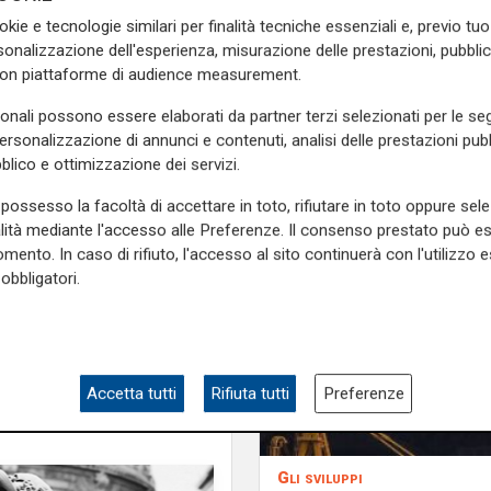
okie e tecnologie similari per finalità tecniche essenziali e, previo t
onalizzazione dell'esperienza, misurazione delle prestazioni, pubblic
overno, prepariamoci ad un
con piattaforme di audience measurement.
loga
Lucia Bellizia
, studiosa
sonali possono essere elaborati da partner terzi selezionati per le seg
lesma.
personalizzazione di annunci e contenuti, analisi delle prestazioni pubbl
blico e ottimizzazione dei servizi.
e sulla Liguria seguiteci sul
e
e su
Facebook
.
possesso la facoltà di accettare in toto, rifiutare in toto oppure sele
alità mediante l'accesso alle Preferenze. Il consenso prestato può 
mento. In caso di rifiuto, l'accesso al sito continuerà con l'utilizzo e
obbligatori.
Accetta tutti
Rifiuta tutti
Preferenze
Gli sviluppi