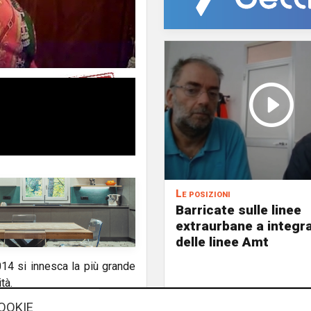
Le posizioni
Barricate sulle linee
extraurbane a integr
delle linee Amt
014 si innesca la più grande
ità.
OOKIE
o del Capricorno. A marzo si