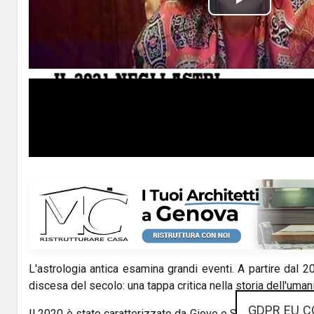
P
l
a
y
V
i
d
e
o
L'astrologia antica esamina grandi eventi. A partire dal 2
discesa del secolo: una tappa critica nella storia dell'uman
GDPR EU C
Il 2020 è stato caratterizzato da Giove e Saturno nel segn