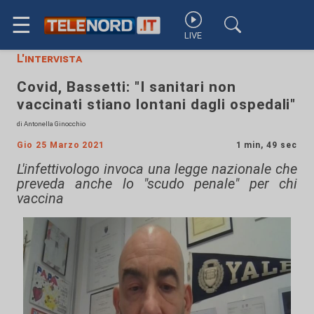
☰
LIVE
L'intervista
Covid, Bassetti: "I sanitari non
vaccinati stiano lontani dagli ospedali"
di Antonella Ginocchio
Gio 25 Marzo 2021
1 min, 49 sec
L'infettivologo invoca una legge nazionale che
preveda anche lo "scudo penale" per chi
vaccina