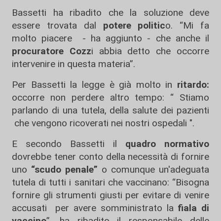
Bassetti ha ribadito che la soluzione deve
essere trovata dal
potere politic
o. “Mi fa
molto piacere - ha aggiunto - che anche il
procuratore Cozz
i abbia detto che occorre
intervenire in questa materia”.
Per Bassetti la legge è già molto in
ritardo:
occorre non perdere altro tempo: “ Stiamo
parlando di una tutela, della salute dei pazienti
che vengono ricoverati nei nostri ospedali ".
E secondo Bassetti il
quadro normativo
dovrebbe tener conto della necessità di fornire
uno
“scudo penale”
o comunque un'adeguata
tutela di tutti i sanitari che vaccinano: “Bisogna
fornire gli strumenti giusti per evitare di venire
accusati per avere somministrato la
fiala di
vaccino
”, ha ribadito il responsabile delle