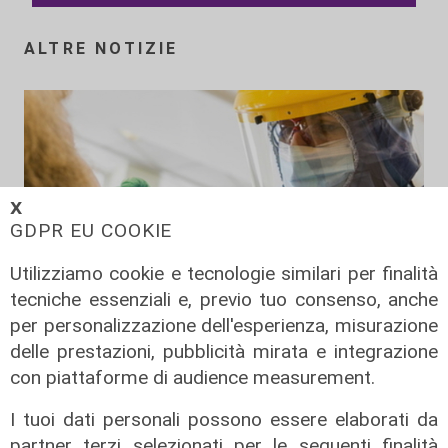
ALTRE NOTIZIE
𝗫
GDPR EU COOKIE
Utilizziamo cookie e tecnologie similari per finalità
tecniche essenziali e, previo tuo consenso, anche
per personalizzazione dell'esperienza, misurazione
i dati di oggi
delle prestazioni, pubblicità mirata e integrazione
Coronavirus, oggi 162 nuovi casi in
con piattaforme di audience measurement.
Liguria, 89 ospedalizzati, 11 in
terapia intensiva
I tuoi dati personali possono essere elaborati da
partner terzi selezionati per le seguenti finalità
22/08/2021