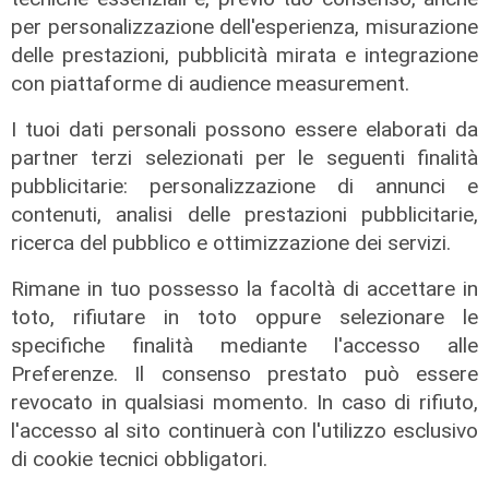
per personalizzazione dell'esperienza, misurazione
delle prestazioni, pubblicità mirata e integrazione
con piattaforme di audience measurement.
I tuoi dati personali possono essere elaborati da
partner terzi selezionati per le seguenti finalità
pubblicitarie: personalizzazione di annunci e
Le dichiarazioni
contenuti, analisi delle prestazioni pubblicitarie,
Sicurezza a Genova: il SIAP auspica
ricerca del pubblico e ottimizzazione dei servizi.
che l’incontro tra il Ministro
Piantedosi e la Sindaca Salis riporti
Rimane in tuo possesso la facoltà di accettare in
il tema nell’alveo corretto dei Patti
toto, rifiutare in toto oppure selezionare le
per la
specifiche finalità mediante l'accesso alle
Preferenze. Il consenso prestato può essere
08/08/2026
di Redazione
revocato in qualsiasi momento. In caso di rifiuto,
l'accesso al sito continuerà con l'utilizzo esclusivo
di cookie tecnici obbligatori.