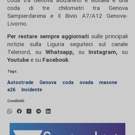
coda tra Genova Bolzaneto e Busalla e una
coda di tre chilometri tra Genova
Sampierdarena e il Bivio A7/A12 Genova-
Livorno.
Per restare sempre aggiornati
sulle principali
notizie sulla Liguria seguiteci sul canale
Telenord, su
Whatsapp,
su
Instagram
,
su
Youtube
e su
Facebook
.
Tags:
Autostrade
Genova
coda
ovada
masone
a26
Incidente
Condividi: