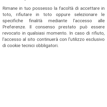
Scajola: "Io e Bucci? Al governatore
Rimane in tuo possesso la facoltà di accettare in
ho promesso che gli sarei stato
toto, rifiutare in toto oppure selezionare le
sempre vicino. Con il mio consiglio"
specifiche finalità mediante l'accesso alle
09/08/2026
Preferenze. Il consenso prestato può essere
di Redazione
revocato in qualsiasi momento. In caso di rifiuto,
l'accesso al sito continuerà con l'utilizzo esclusivo
di cookie tecnici obbligatori.
Le dichiarazioni
Sicurezza a Genova: il SIAP auspica