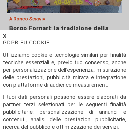
A Ronco Scrivia
Borgo Fornari: la tradizione della
festa patronale, tre giorni di eventi
𝗫
GDPR EU COOKIE
09/08/2026
di Redazione
Utilizziamo cookie e tecnologie similari per finalità
tecniche essenziali e, previo tuo consenso, anche
per personalizzazione dell'esperienza, misurazione
delle prestazioni, pubblicità mirata e integrazione
con piattaforme di audience measurement.
I tuoi dati personali possono essere elaborati da
partner terzi selezionati per le seguenti finalità
pubblicitarie: personalizzazione di annunci e
contenuti, analisi delle prestazioni pubblicitarie,
ricerca del pubblico e ottimizzazione dei servizi.
Il rapporto